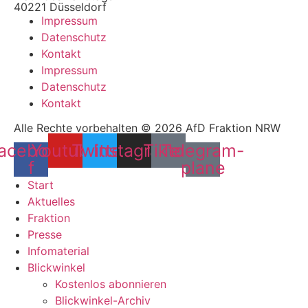
40221 Düsseldorf
Impressum
Datenschutz
Kontakt
Impressum
Datenschutz
Kontakt
Alle Rechte vorbehalten © 2026 AfD Fraktion NRW
acebook-
Youtube
Twitter
Instagram
Tiktok
Telegram-
f
plane
Start
Aktuelles
Fraktion
Presse
Infomaterial
Blickwinkel
Kostenlos abonnieren
Blickwinkel-Archiv