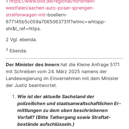
1
https://www.bild.de/regional/nordrhein-
westfalen/aachen-auto-poser-sprengen-
streifenwagen-mit
-boellern-
677145b5c059a7065063731f?wtmc=whtspp-
shr&t_ref=https.
2 Vgl. ebenda.
3
Ebenda.
Der Minister des Innern
hat die Kleine Anfrage 5171
mit Schreiben vom 24. März 2025 na­mens der
Landesregierung im Einvernehmen mit dem Minister
der Justiz beantwortet.
Wie ist der aktuelle Sachstand der
polizeilichen und staatsanwaltschaftlichen Er­
mittlungen zu dem oben beschriebenen
Vorfall? (Bitte Tathergang sowie Straftat­
bestände aufschlüsseln.)