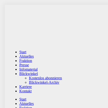
Zum
Inhalt
wechseln
Start
Aktuelles
Fraktion
Presse
Infomaterial
Blickwinkel
Kostenlos abonnieren
Blickwinkel-Archiv
Karriere
Kontakt
Start
Aktuelles
Fraktion