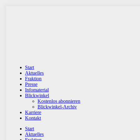
Zum
Inhalt
wechseln
Start
Aktuelles
Fraktion
Presse
Infomaterial
Blickwinkel
Kostenlos abonnieren
Blickwinkel-Archiv
Karriere
Kontakt
Start
Aktuelles
Fraktion