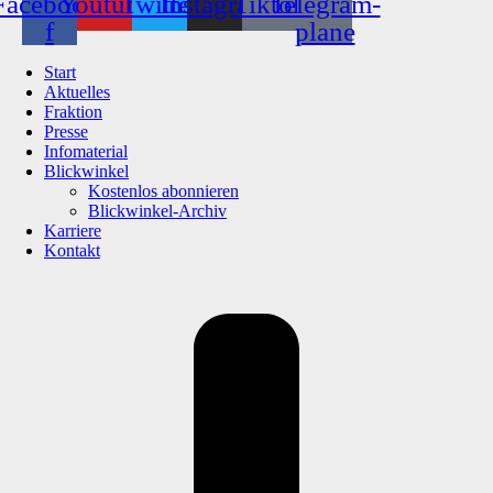
Facebook-
Youtube
Twitter
Instagram
Tiktok
Telegram-
f
plane
Start
Aktuelles
Fraktion
Presse
Infomaterial
Blickwinkel
Kostenlos abonnieren
Blickwinkel-Archiv
Karriere
Kontakt