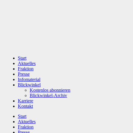
Zum
Inhalt
wechseln
Start
Aktuelles
Fraktion
Presse
Infomaterial
Blickwinkel
Kostenlos abonnieren
Blickwinkel-Archiv
Karriere
Kontakt
Start
Aktuelles
Fraktion
Presse