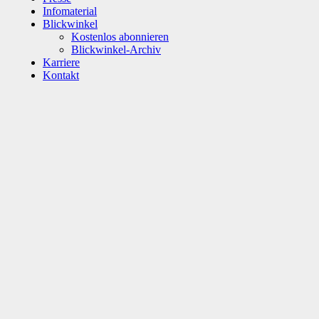
Infomaterial
Blickwinkel
Kostenlos abonnieren
Blickwinkel-Archiv
Karriere
Kontakt