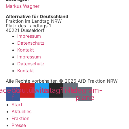
Markus Wagner
Alternative für Deutschland
Fraktion im Landtag NRW
Platz des Landtags 1
40221 Düsseldorf
Impressum
Datenschutz
Kontakt
Impressum
Datenschutz
Kontakt
Alle Rechte vorbehalten © 2026 AfD Fraktion NRW
acebook-
Youtube
Twitter
Instagram
Tiktok
Telegram-
f
plane
Start
Aktuelles
Fraktion
Presse