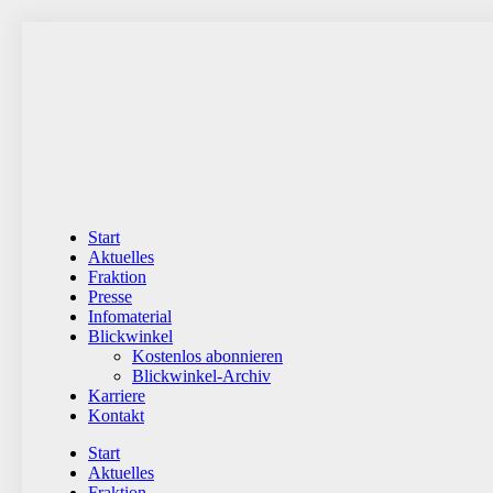
Zum
Inhalt
wechseln
Start
Aktuelles
Fraktion
Presse
Infomaterial
Blickwinkel
Kostenlos abonnieren
Blickwinkel-Archiv
Karriere
Kontakt
Start
Aktuelles
Fraktion