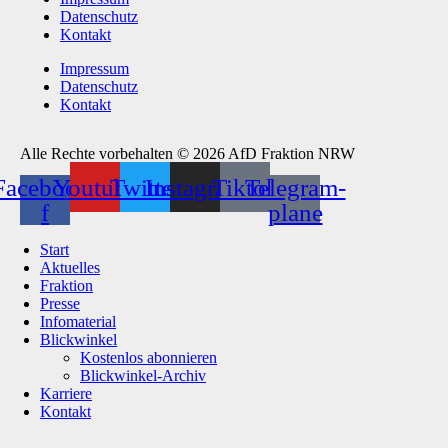
Datenschutz
Kontakt
Impressum
Datenschutz
Kontakt
Alle Rechte vorbehalten © 2026 AfD Fraktion NRW
Facebook-
Youtube
Twitter
Instagram
Tiktok
Telegram-
f
plane
Start
Aktuelles
Fraktion
Presse
Infomaterial
Blickwinkel
Kostenlos abonnieren
Blickwinkel-Archiv
Karriere
Kontakt