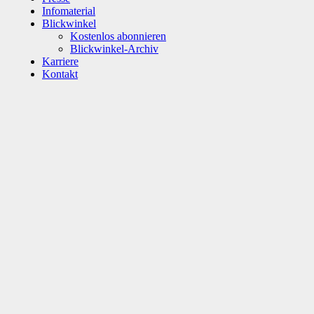
Infomaterial
Blickwinkel
Kostenlos abonnieren
Blickwinkel-Archiv
Karriere
Kontakt