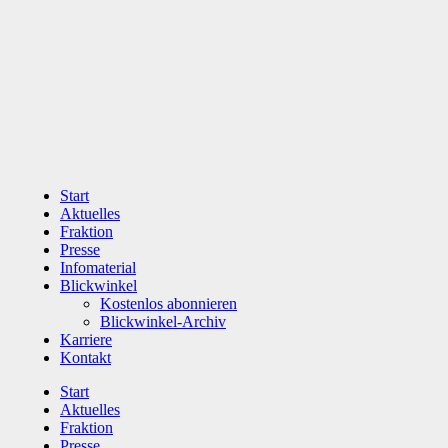
Zum
Inhalt
wechseln
Start
Aktuelles
Fraktion
Presse
Infomaterial
Blickwinkel
Kostenlos abonnieren
Blickwinkel-Archiv
Karriere
Kontakt
Start
Aktuelles
Fraktion
Presse