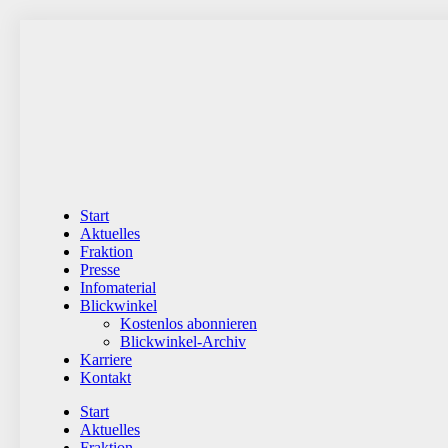
Zum
Inhalt
wechseln
Start
Aktuelles
Fraktion
Presse
Infomaterial
Blickwinkel
Kostenlos abonnieren
Blickwinkel-Archiv
Karriere
Kontakt
Start
Aktuelles
Fraktion