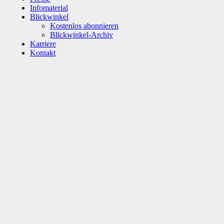
Infomaterial
Blickwinkel
Kostenlos abonnieren
Blickwinkel-Archiv
Karriere
Kontakt