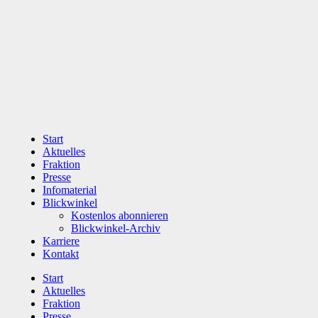
Zum
Inhalt
wechseln
Start
Aktuelles
Fraktion
Presse
Infomaterial
Blickwinkel
Kostenlos abonnieren
Blickwinkel-Archiv
Karriere
Kontakt
Start
Aktuelles
Fraktion
Presse