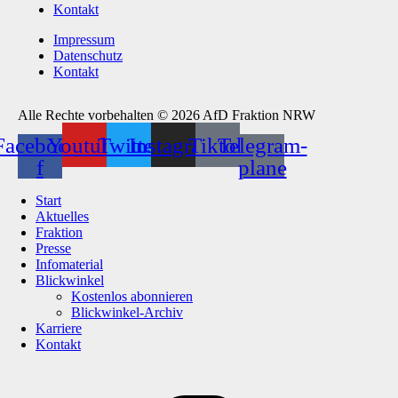
Kontakt
Impressum
Datenschutz
Kontakt
Alle Rechte vorbehalten © 2026 AfD Fraktion NRW
Facebook-
Youtube
Twitter
Instagram
Tiktok
Telegram-
f
plane
Start
Aktuelles
Fraktion
Presse
Infomaterial
Blickwinkel
Kostenlos abonnieren
Blickwinkel-Archiv
Karriere
Kontakt