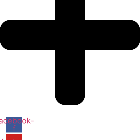
acebook-
f