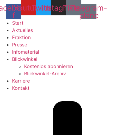
acebook-
Youtube
Twitter
Instagram
Tiktok
Telegram-
f
plane
Start
Aktuelles
Fraktion
Presse
Infomaterial
Blickwinkel
Kostenlos abonnieren
Blickwinkel-Archiv
Karriere
Kontakt