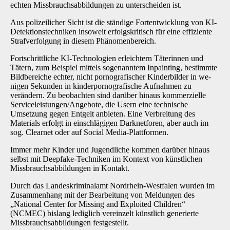
echten Missbrauchsabbildungen zu un­terscheiden ist.
Aus polizeilicher Sicht ist die ständige Fortentwicklung von KI-
Detektionstechniken insoweit erfolgskritisch für eine effiziente
Strafverfolgung in diesem Phänomenbereich.
Fortschrittliche KI-Technologien erleichtern Täterinnen und
Tätern, zum Beispiel mittels soge­nanntem Inpainting, bestimmte
Bildbereiche echter, nicht pornografischer Kinderbilder in we­
nigen Sekunden in kinderpornografische Aufnahmen zu
verändern. Zu beobachten sind dar­über hinaus kommerzielle
Serviceleistungen/Angebote, die Usern eine technische
Umsetzung gegen Entgelt anbieten. Eine Verbreitung des
Materials erfolgt in einschlägigen Darknetforen, aber auch im
sog. Clearnet oder auf Social Media-Plattformen.
Immer mehr Kinder und Jugendliche kommen darüber hinaus
selbst mit Deepfake-Techniken im Kontext von künstlichen
Missbrauchsabbildungen in Kontakt.
Durch das Landeskriminalamt Nordrhein-Westfalen wurden im
Zusammenhang mit der Bear­beitung von Meldungen des
„National Center for Missing and Exploited Children“
(NCMEC) bislang lediglich vereinzelt künstlich generierte
Missbrauchsabbildungen festgestellt.