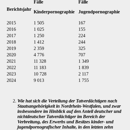
Fälle
Fälle
Berichtsjahr
Kinderpornographie
Jugendpornographie
2015
1 505
167
2016
1 025
155
2017
1 250
224
2018
1 412
244
2019
2 359
325
2020
4 776
707
2021
11 328
1 349
2022
11 183
1 839
2023
10 728
2 117
2024
9 013
1 755
Wie hat sich die Verteilung der Tatverdächtigen nach
Staatsangehörigkeit in Nord­rhein-Westfalen, und zwar
insbesondere im Hinblick auf den Anteil deutscher und
nichtdeutscher Tatverdächtiger im Bereich der
Verbreitung, des Erwerbs und Be­sitzes kinder- und
jugendpornografischer Inhalte, in den letzten zehn