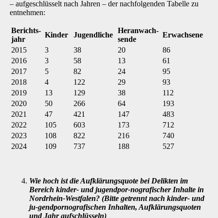
– aufgeschlüsselt nach Jahren – der nachfolgenden Tabelle zu
entnehmen:
Berichts-
Heranwach-
Kinder
Jugendliche
Erwachsene
jahr
sende
2015
3
38
20
86
2016
3
58
13
61
2017
5
82
24
95
2018
4
122
29
93
2019
13
129
38
112
2020
50
266
64
193
2021
47
421
147
483
2022
105
603
173
712
2023
108
822
216
740
2024
109
737
188
527
Wie hoch ist die Aufklärungsquote bei Delikten im
Bereich kinder- und jugendpor-nografischer Inhalte in
Nordrhein-Westfalen? (Bitte getrennt nach kinder- und
ju-gendpornografischen Inhalten, Aufklärungsquoten
und Jahr aufschlüsseln)