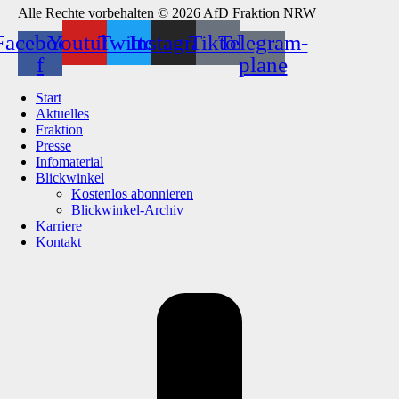
Alle Rechte vorbehalten © 2026 AfD Fraktion NRW
Facebook-
Youtube
Twitter
Instagram
Tiktok
Telegram-
f
plane
Start
Aktuelles
Fraktion
Presse
Infomaterial
Blickwinkel
Kostenlos abonnieren
Blickwinkel-Archiv
Karriere
Kontakt