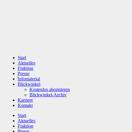
Zum
Inhalt
wechseln
Start
Aktuelles
Fraktion
Presse
Infomaterial
Blickwinkel
Kostenlos abonnieren
Blickwinkel-Archiv
Karriere
Kontakt
Start
Aktuelles
Fraktion
Presse