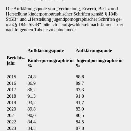
Die Aufklärungsquote von „Verbreitung, Erwerb, Besitz und
Herstellung kinderpornographi­scher Schriften gemäß § 184b
StGB“ und „Herstellung jugendpornographischer Schriften ge­
mäß § 184c StGB“ bitte ich – aufgeschlüsselt nach Jahren – der
nachfolgenden Tabelle zu entnehmen:
Aufklärungsquote
Aufklärungsquote
Berichts-
Kinderpornographie in
Jugendpornographie in
jahr
%
%
2015
74,8
88,6
2016
86,9
89,7
2017
86,2
93,3
2018
91,3
91,8
2019
93,2
91,7
2020
89,8
83,0
2021
90,0
80,5
2022
84,4
84,5
2023
84,8
87,8