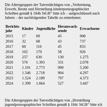
Die Altersgruppen der Tatverdächtigen von „Verbreitung,
Erwerb, Besitz und Herstellung kin­derpornographischer
Schriften gemäß § 184b StGB“ bitte ich – aufgeschlüsselt nach
Jahren – der nachfolgenden Tabelle zu entnehmen:
Berichts-
Heranwach-
Kinder
Jugendliche
Erwachsene
jahr
sende
2015
17
69
45
908
2016
32
68
43
737
2017
60
116
45
833
2018
102
170
58
926
2019
257
630
130
1.275
2020
576
1.393
331
2.078
2021
1.191
2.773
999
5.200
2022
1.546
2.718
904
4.297
2023
1.524
2.189
797
4.373
2024
1.399
1.664
527
3.447
Die Altersgruppen der Tatverdächtigen von „Herstellung
jugendpornographischer Schriften ge­mäß § 184c StGB“ bitte ich