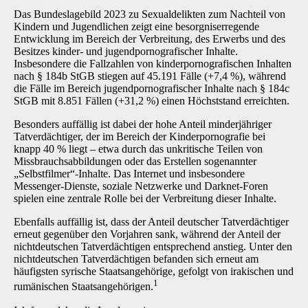
Das Bundeslagebild 2023 zu Sexualdelikten zum Nachteil von
Kindern und Jugendlichen zeigt eine besorgniserregende
Entwicklung im Bereich der Verbreitung, des Erwerbs und des
Besitzes kinder- und jugendpornografischer Inhalte.
Insbesondere die Fallzahlen von kinderpornografischen Inhalten
nach § 184b StGB stiegen auf 45.191 Fälle (+7,4 %), während
die Fälle im Bereich jugendpornografischer Inhalte nach § 184c
StGB mit 8.851 Fällen (+31,2 %) einen Höchststand erreichten.
Besonders auffällig ist dabei der hohe Anteil minderjähriger
Tatverdächtiger, der im Bereich der Kinderpornografie bei
knapp 40 % liegt – etwa durch das unkritische Teilen von
Missbrauchsabbildungen oder das Erstellen sogenannter
„Selbstfilmer“-Inhalte. Das Internet und insbesondere
Messenger-Dienste, soziale Netzwerke und Darknet-Foren
spielen eine zentrale Rolle bei der Verbreitung dieser Inhalte.
Ebenfalls auffällig ist, dass der Anteil deutscher Tatverdächtiger
erneut gegenüber den Vorjahren sank, während der Anteil der
nichtdeutschen Tatverdächtigen entsprechend anstieg. Unter den
nichtdeutschen Tatverdächtigen befanden sich erneut am
häufigsten syrische Staatsangehörige, gefolgt von irakischen und
1
rumänischen Staatsangehörigen.