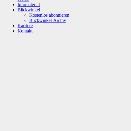
Infomaterial
Blickwinkel
Kostenlos abonnieren
Blickwinkel-Archiv
Karriere
Kontakt