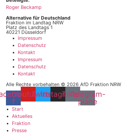
Beteiligte:
Roger Beckamp
Alternative für Deutschland
Fraktion im Landtag NRW
Platz des Landtags 1
40221 Düsseldorf
Impressum
Datenschutz
Kontakt
Impressum
Datenschutz
Kontakt
Alle Rechte vorbehalten © 2026 AfD Fraktion NRW
acebook-
Youtube
Twitter
Instagram
Tiktok
Telegram-
f
plane
Start
Aktuelles
Fraktion
Presse