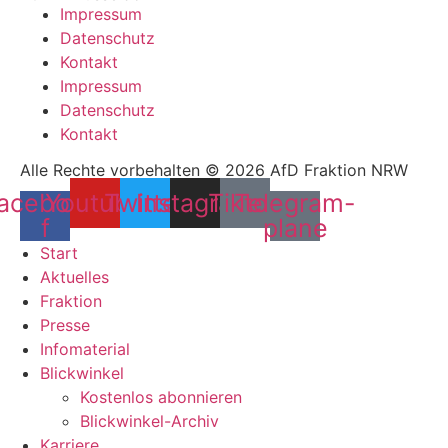
Impressum
Datenschutz
Kontakt
Impressum
Datenschutz
Kontakt
Alle Rechte vorbehalten © 2026 AfD Fraktion NRW
acebook-
Youtube
Twitter
Instagram
Tiktok
Telegram-
f
plane
Start
Aktuelles
Fraktion
Presse
Infomaterial
Blickwinkel
Kostenlos abonnieren
Blickwinkel-Archiv
Karriere