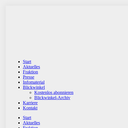
Zum
Inhalt
wechseln
Start
Aktuelles
Fraktion
Presse
Infomaterial
Blickwinkel
Kostenlos abonnieren
Blickwinkel-Archiv
Karriere
Kontakt
Start
Aktuelles
Fraktion