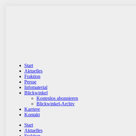
Zum
Inhalt
wechseln
Start
Aktuelles
Fraktion
Presse
Infomaterial
Blickwinkel
Kostenlos abonnieren
Blickwinkel-Archiv
Karriere
Kontakt
Start
Aktuelles
Fraktion