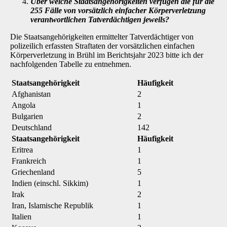
Über welche Staatsangehörigkeiten verfügen die für die
255 Fälle von vorsätzlich einfacher Körperverletzung
verantwortlichen Tatverdächtigen jeweils?
Die Staatsangehörigkeiten ermittelter Tatverdächtiger von
polizeilich erfassten Straftaten der vorsätzlichen einfachen
Körperverletzung in Brühl im Berichtsjahr 2023 bitte ich der
nachfol­genden Tabelle zu entnehmen.
Staatsangehörigkeit
Häufigkeit
Afghanistan
2
Angola
1
Bulgarien
2
Deutschland
142
Staatsangehörigkeit
Häufigkeit
Eritrea
1
Frankreich
1
Griechenland
5
Indien (einschl. Sikkim)
1
Irak
2
Iran, Islamische Republik
1
Italien
1