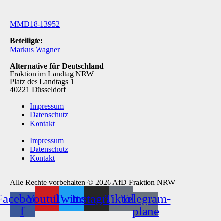
MMD18-13952
Beteiligte:
Markus Wagner
Alternative für Deutschland
Fraktion im Landtag NRW
Platz des Landtags 1
40221 Düsseldorf
Impressum
Datenschutz
Kontakt
Impressum
Datenschutz
Kontakt
Alle Rechte vorbehalten © 2026 AfD Fraktion NRW
Facebook-
Youtube
Twitter
Instagram
Tiktok
Telegram-
f
plane