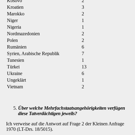
Kosovo
2
Kroatien
3
Marokko
2
Niger
1
Nigeria
1
Nordmazedonien
2
Polen
2
Rumänien
6
Syrien, Arabische Republik
7
Tunesien
1
Türkei
13
Ukraine
6
Ungeklärt
1
Vietnam
2
Über welche Mehrfachstaatsangehörigkeiten verfügen
diese Tatverdächtigen je­weils?
Ich verweise auf die Antwort auf Frage 2 der Kleinen Anfrage
1970 (LT-Drs. 18/5015).