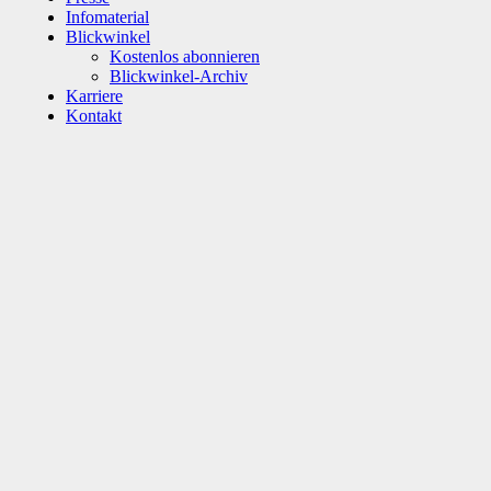
Infomaterial
Blickwinkel
Kostenlos abonnieren
Blickwinkel-Archiv
Karriere
Kontakt