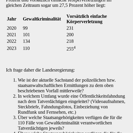
gleichen Zeitraum sogar um 27,5 Prozent höher liegt:
Vorsätzlich einfache
Jahr
Gewaltkriminalität
Körperverletzung
2020
99
231
2021
101
200
2022
134
218
4
2023
110
255
Ich frage daher die Landesregierung:
Wie ist der aktuelle Sachstand der polizeilichen bzw.
staatsanwaltschaftlichen Ermittlungen zu dem oben
beschriebenen Vorfall mittlerweile?
In welchem Umfang wurde eine Öffentlichkeitsfahndung
nach dem Tatverdächtigen eingeleitet? (Videoaufnahmen,
Steckbriefe, Fahndungsfotos, Einbeziehung von
Rundfunk und Fernsehen, etc.)
Über welche Staatsangehörigkeiten verfügen die für die
110 Fälle von Gewaltkriminalität verantwortlichen
Tatverdächtigen jeweils?