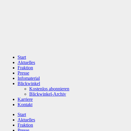
Zum
Inhalt
wechseln
Start
Aktuelles
Fraktion
Presse
Infomaterial
Blickwinkel
Kostenlos abonnieren
Blickwinkel-Archiv
Karriere
Kontakt
Start
Aktuelles
Fraktion
Presse