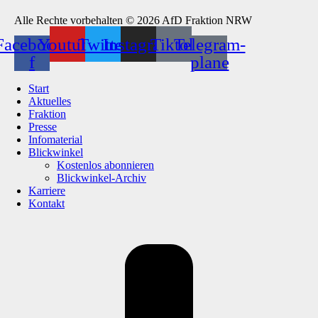
Alle Rechte vorbehalten © 2026 AfD Fraktion NRW
Facebook-
Youtube
Twitter
Instagram
Tiktok
Telegram-
f
plane
Start
Aktuelles
Fraktion
Presse
Infomaterial
Blickwinkel
Kostenlos abonnieren
Blickwinkel-Archiv
Karriere
Kontakt