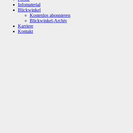
Infomaterial
Blickwinkel
Kostenlos abonnieren
Blickwinkel-Archiv
Karriere
Kontakt