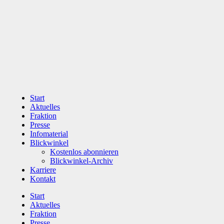
Zum
Inhalt
wechseln
Start
Aktuelles
Fraktion
Presse
Infomaterial
Blickwinkel
Kostenlos abonnieren
Blickwinkel-Archiv
Karriere
Kontakt
Start
Aktuelles
Fraktion
Presse