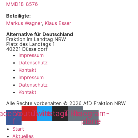
MMD18-8576
Beteiligte:
Markus Wagner
,
Klaus Esser
Alternative für Deutschland
Fraktion im Landtag NRW
Platz des Landtags 1
40221 Düsseldorf
Impressum
Datenschutz
Kontakt
Impressum
Datenschutz
Kontakt
Alle Rechte vorbehalten © 2026 AfD Fraktion NRW
acebook-
Youtube
Twitter
Instagram
Tiktok
Telegram-
f
plane
Start
Aktuelles