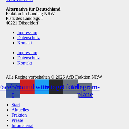
Alternative für Deutschland
Fraktion im Landtag NRW
Platz des Landtags 1
40221 Düsseldorf
Impressum
Datenschutz
Kontakt
Impressum
Datenschutz
Kontakt
Alle Rechte vorbehalten © 2026 AfD Fraktion NRW
Facebook-
Youtube
Twitter
Instagram
Tiktok
Telegram-
f
plane
Start
Aktuelles
Fraktion
Presse
Infomaterial