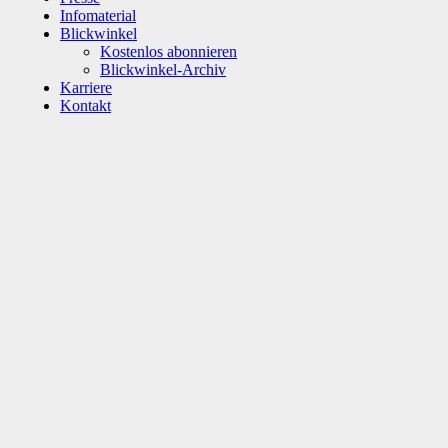
Infomaterial
Blickwinkel
Kostenlos abonnieren
Blickwinkel-Archiv
Karriere
Kontakt