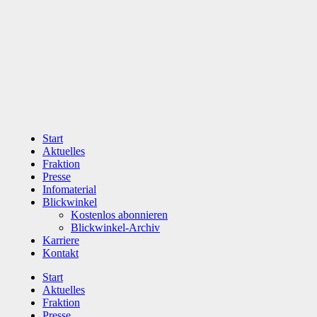
Zum
Inhalt
wechseln
Start
Aktuelles
Fraktion
Presse
Infomaterial
Blickwinkel
Kostenlos abonnieren
Blickwinkel-Archiv
Karriere
Kontakt
Start
Aktuelles
Fraktion
Presse