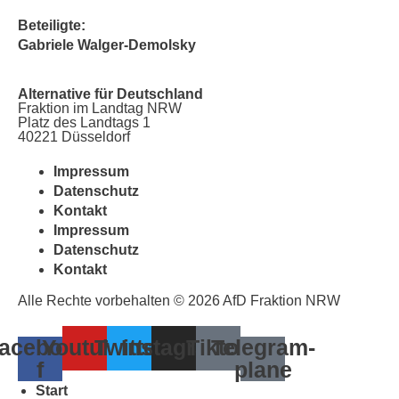
Beteiligte:
Gabriele Walger-Demolsky
Alternative für Deutschland
Fraktion im Landtag NRW
Platz des Landtags 1
40221 Düsseldorf
Impressum
Datenschutz
Kontakt
Impressum
Datenschutz
Kontakt
Alle Rechte vorbehalten © 2026 AfD Fraktion NRW
acebook-
Youtube
Twitter
Instagram
Tiktok
Telegram-
f
plane
Start