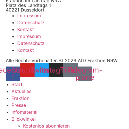
Fraktion im Landtag NRW
Platz des Landtags 1
40221 Düsseldorf
Impressum
Datenschutz
Kontakt
Impressum
Datenschutz
Kontakt
Alle Rechte vorbehalten © 2026 AfD Fraktion NRW
acebook-
Youtube
Twitter
Instagram
Tiktok
Telegram-
f
plane
Start
Aktuelles
Fraktion
Presse
Infomaterial
Blickwinkel
Kostenlos abonnieren