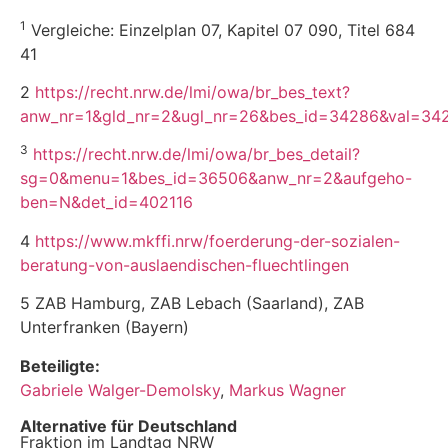
1
Vergleiche: Einzelplan 07, Kapitel 07 090, Titel 684
41
2
https://recht.nrw.de/lmi/owa/br_bes_text?
anw_nr=1&gld_nr=2&ugl_nr=26&bes_id=34286&val=3
3
https://recht.nrw.de/lmi/owa/br_bes_detail?
sg=0&menu=1&bes_id=36506&anw_nr=2&aufgeho-
ben=N&det_id=402116
4
https://www.mkffi.nrw/foerderung-der-sozialen-
beratung-von-auslaendischen-fluechtlingen
5 ZAB Hamburg, ZAB Lebach (Saarland), ZAB
Unterfranken (Bayern)
Beteiligte:
Gabriele Walger-Demolsky
,
Markus Wagner
Alternative für Deutschland
Fraktion im Landtag NRW