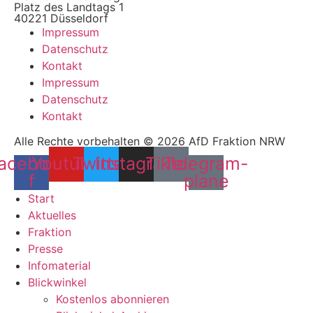
Platz des Landtags 1
40221 Düsseldorf
Impressum
Datenschutz
Kontakt
Impressum
Datenschutz
Kontakt
Alle Rechte vorbehalten © 2026 AfD Fraktion NRW
acebook-
Youtube
Twitter
Instagram
Tiktok
Telegram-
f
plane
Start
Aktuelles
Fraktion
Presse
Infomaterial
Blickwinkel
Kostenlos abonnieren