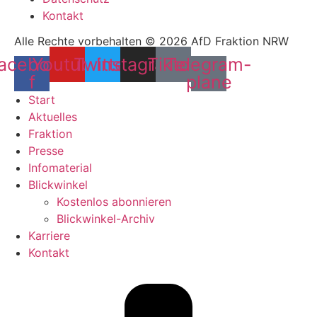
Kontakt
Alle Rechte vorbehalten © 2026 AfD Fraktion NRW
acebook-
Youtube
Twitter
Instagram
Tiktok
Telegram-
f
plane
Start
Aktuelles
Fraktion
Presse
Infomaterial
Blickwinkel
Kostenlos abonnieren
Blickwinkel-Archiv
Karriere
Kontakt