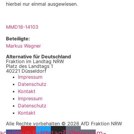
hierbei nur einmal ausge­wiesen.
MMD18-14103
Beteiligte:
Markus Wagner
Alternative für Deutschland
Fraktion im Landtag NRW
Platz des Landtags 1
40221 Düsseldorf
Impressum
Datenschutz
Kontakt
Impressum
Datenschutz
Kontakt
Alle Rechte vorbehalten © 2026 AfD Fraktion NRW
acebook-
Youtube
Twitter
Instagram
Tiktok
Telegram-