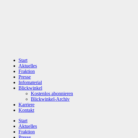
Zum
Inhalt
wechseln
Start
Aktuelles
Fraktion
Presse
Infomaterial
Blickwinkel
Kostenlos abonnieren
Blickwinkel-Archiv
Karriere
Kontakt
Start
Aktuelles
Fraktion
Presse