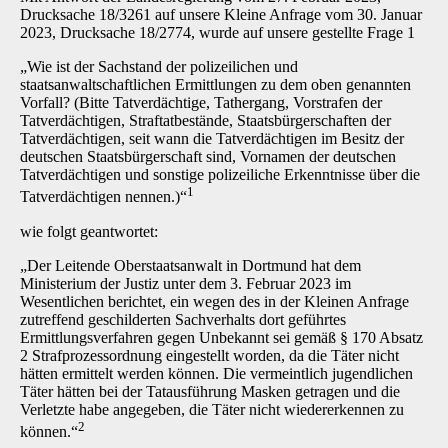
Drucksache 18/3261 auf unsere Kleine Anfrage vom 30. Januar
2023, Drucksache 18/2774, wurde auf unsere gestellte Frage 1
„Wie ist der Sachstand der polizeilichen und
staatsanwaltschaftlichen Ermittlungen zu dem oben genannten
Vorfall? (Bitte Tatverdächtige, Tathergang, Vorstrafen der
Tatverdächtigen, Straftatbestände, Staatsbürgerschaften der
Tatverdächtigen, seit wann die Tatverdächtigen im Besitz der
deutschen Staatsbürgerschaft sind, Vornamen der deutschen
Tatverdächtigen und sonstige polizeiliche Erkenntnisse über die
1
Tatverdächtigen nennen.)“
wie folgt geantwortet:
„Der Leitende Oberstaatsanwalt in Dortmund hat dem
Ministerium der Justiz unter dem 3. Februar 2023 im
Wesentlichen berichtet, ein wegen des in der Kleinen Anfrage
zutreffend geschilderten Sachverhalts dort geführtes
Ermittlungsverfahren gegen Unbekannt sei gemäß § 170 Absatz
2 Strafprozessordnung eingestellt worden, da die Täter nicht
hätten ermittelt werden können. Die vermeintlich jugendlichen
Täter hätten bei der Tatausführung Masken getragen und die
Verletzte habe angegeben, die Täter nicht wiedererkennen zu
2
können.“