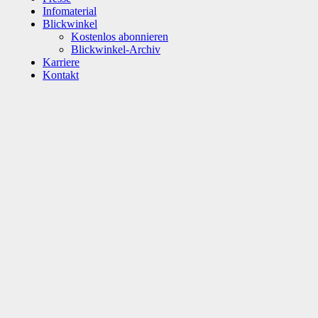
Infomaterial
Blickwinkel
Kostenlos abonnieren
Blickwinkel-Archiv
Karriere
Kontakt