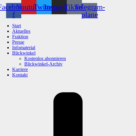
Facebook-
Youtube
Twitter
Instagram
Tiktok
Telegram-
f
plane
Start
Aktuelles
Fraktion
Presse
Infomaterial
Blickwinkel
Kostenlos abonnieren
Blickwinkel-Archiv
Karriere
Kontakt