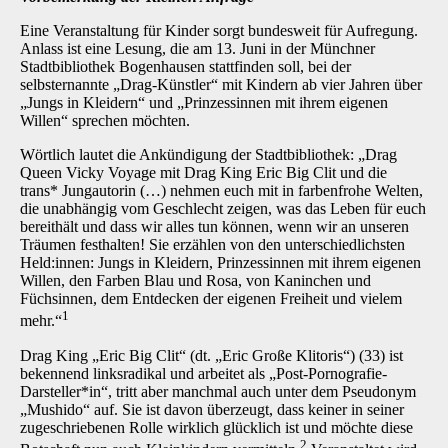
Eine Veranstaltung für Kinder sorgt bundesweit für Aufregung.
Anlass ist eine Lesung, die am 13. Juni in der Münchner
Stadtbibliothek Bogenhausen stattfinden soll, bei der
selbsternannte „Drag-Künstler“ mit Kindern ab vier Jahren über
„Jungs in Kleidern“ und „Prinzessinnen mit ihrem eigenen
Willen“ sprechen möchten.
Wörtlich lautet die Ankündigung der Stadtbibliothek: „Drag
Queen Vicky Voyage mit Drag King Eric Big Clit und die
trans* Jungautorin (…) nehmen euch mit in farbenfrohe Welten,
die unab­hängig vom Geschlecht zeigen, was das Leben für euch
bereithält und dass wir alles tun kön­nen, wenn wir an unseren
Träumen festhalten! Sie erzählen von den unterschiedlichsten
Held:innen: Jungs in Kleidern, Prinzessinnen mit ihrem eigenen
Willen, den Farben Blau und Rosa, von Kaninchen und
Füchsinnen, dem Entdecken der eigenen Freiheit und vielem
1
mehr.“
Drag King „Eric Big Clit“ (dt. „Eric Große Klitoris“) (33) ist
bekennend linksradikal und arbeitet als „Post-Pornografie-
Darsteller*in“, tritt aber manchmal auch unter dem Pseudonym
„Mushido“ auf. Sie ist davon überzeugt, dass keiner in seiner
zugeschriebenen Rolle wirklich glücklich ist und möchte diese
2