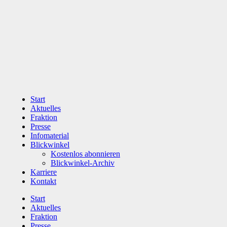
Zum
Inhalt
wechseln
Start
Aktuelles
Fraktion
Presse
Infomaterial
Blickwinkel
Kostenlos abonnieren
Blickwinkel-Archiv
Karriere
Kontakt
Start
Aktuelles
Fraktion
Presse