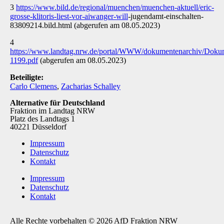
3
https://www.bild.de/regional/muenchen/muenchen-aktuell/eric-
grosse-klitoris-liest-vor-aiwanger-will
-jugendamt-einschalten-
83809214.bild.html (abgerufen am 08.05.2023)
4
https://www.landtag.nrw.de/portal/WWW/dokumentenarchiv/Do
1199.pdf
(abgerufen am 08.05.2023)
Beteiligte:
Carlo Clemens
,
Zacharias Schalley
Alternative für Deutschland
Fraktion im Landtag NRW
Platz des Landtags 1
40221 Düsseldorf
Impressum
Datenschutz
Kontakt
Impressum
Datenschutz
Kontakt
Alle Rechte vorbehalten © 2026 AfD Fraktion NRW