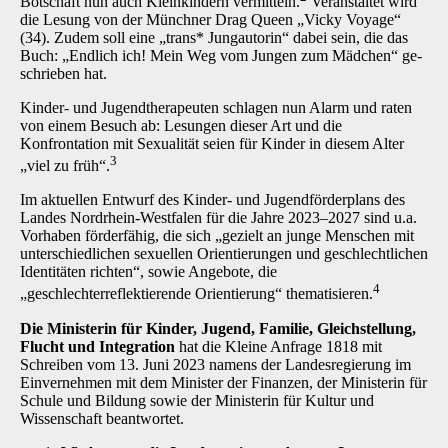
Botschaft nun auch Kleinkindern vermitteln.
Veranstaltet wird
die Lesung von der Münchner Drag Queen „Vicky Voyage“
(34). Zudem soll eine „trans* Jung­autorin“ dabei sein, die das
Buch: „Endlich ich! Mein Weg vom Jungen zum Mädchen“ ge­
schrieben hat.
Kinder- und Jugendtherapeuten schlagen nun Alarm und raten
von einem Besuch ab: Lesun­gen dieser Art und die
Konfrontation mit Sexualität seien für Kinder in diesem Alter
3
„viel zu früh“.
Im aktuellen Entwurf des Kinder- und Jugendförderplans des
Landes Nordrhein-Westfalen für die Jahre 2023–2027 sind u.a.
Vorhaben förderfähig, die sich „gezielt an junge Menschen mit
unterschiedlichen sexuellen Orientierungen und geschlechtlichen
Identitäten richten“, sowie Angebote, die
4
„geschlechterreflektierende Orientierung“ thematisieren.
Die Ministerin für Kinder, Jugend, Familie, Gleichstellung,
Flucht und Integration
hat die Kleine Anfrage 1818 mit
Schreiben vom 13. Juni 2023 namens der Landesregierung im
Ein­vernehmen mit dem Minister der Finanzen, der Ministerin für
Schule und Bildung sowie der Ministerin für Kultur und
Wissenschaft beantwortet.