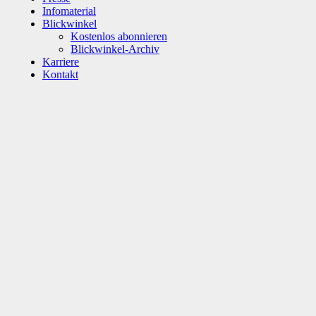
Infomaterial
Blickwinkel
Kostenlos abonnieren
Blickwinkel-Archiv
Karriere
Kontakt