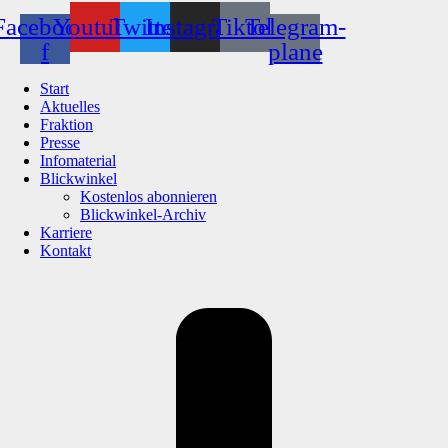
Facebook-
Youtube
Twitter
Instagram
Tiktok
Telegram-
f
plane
Start
Aktuelles
Fraktion
Presse
Infomaterial
Blickwinkel
Kostenlos abonnieren
Blickwinkel-Archiv
Karriere
Kontakt