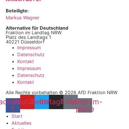
Beteiligte:
Markus Wagner
Alternative für Deutschland
Fraktion im Landtag NRW
Platz des Landtags 1
40221 Düsseldorf
Impressum
Datenschutz
Kontakt
Impressum
Datenschutz
Kontakt
Alle Rechte vorbehalten © 2026 AfD Fraktion NRW
acebook-
Youtube
Twitter
Instagram
Tiktok
Telegram-
f
plane
Start
Aktuelles