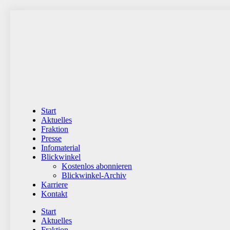
Zum
Inhalt
wechseln
Start
Aktuelles
Fraktion
Presse
Infomaterial
Blickwinkel
Kostenlos abonnieren
Blickwinkel-Archiv
Karriere
Kontakt
Start
Aktuelles
Fraktion