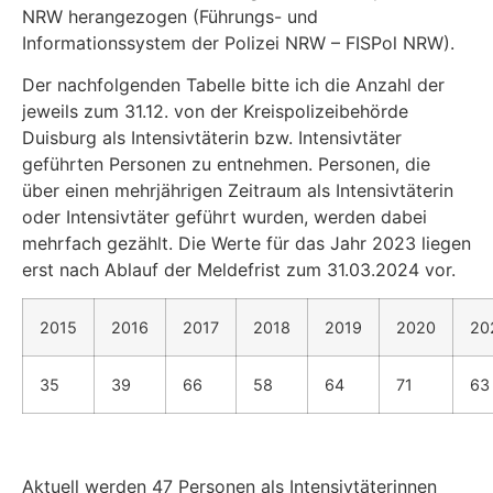
NRW herangezogen (Führungs- und
Informationssystem der Polizei NRW – FISPol NRW).
Der nachfolgenden Tabelle bitte ich die Anzahl der
jeweils zum 31.12. von der Kreispolizeibe­hörde
Duisburg als Intensivtäterin bzw. Intensivtäter
geführten Personen zu entnehmen. Per­sonen, die
über einen mehrjährigen Zeitraum als Intensivtäterin
oder Intensivtäter geführt wur­den, werden dabei
mehrfach gezählt. Die Werte für das Jahr 2023 liegen
erst nach Ablauf der Meldefrist zum 31.03.2024 vor.
2015
2016
2017
2018
2019
2020
20
35
39
66
58
64
71
63
Aktuell werden 47 Personen als Intensivtäterinnen