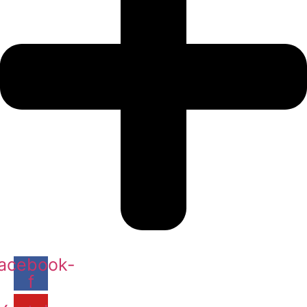
acebook-
f