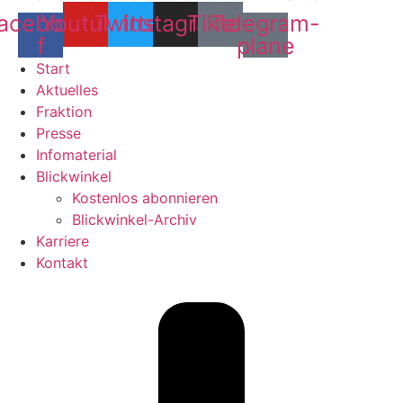
acebook-
Youtube
Twitter
Instagram
Tiktok
Telegram-
f
plane
Start
Aktuelles
Fraktion
Presse
Infomaterial
Blickwinkel
Kostenlos abonnieren
Blickwinkel-Archiv
Karriere
Kontakt