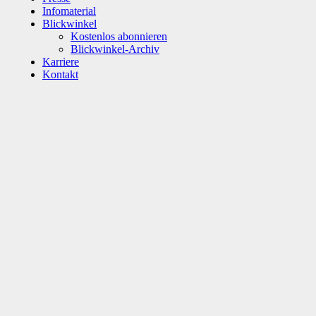
Infomaterial
Blickwinkel
Kostenlos abonnieren
Blickwinkel-Archiv
Karriere
Kontakt