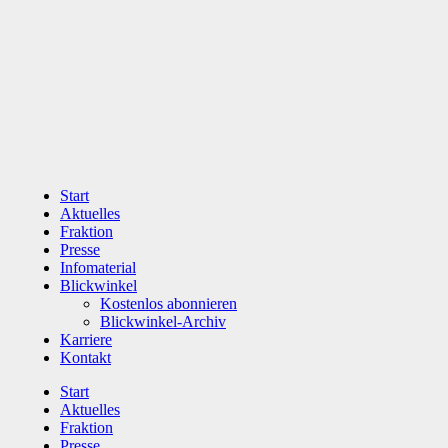
Zum
Inhalt
wechseln
Start
Aktuelles
Fraktion
Presse
Infomaterial
Blickwinkel
Kostenlos abonnieren
Blickwinkel-Archiv
Karriere
Kontakt
Start
Aktuelles
Fraktion
Presse