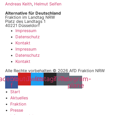
Andreas Keith
,
Helmut Seifen
Alternative für Deutschland
Fraktion im Landtag NRW
Platz des Landtags 1
40221 Düsseldorf
Impressum
Datenschutz
Kontakt
Impressum
Datenschutz
Kontakt
Alle Rechte vorbehalten © 2026 AfD Fraktion NRW
acebook-
Youtube
Twitter
Instagram
Tiktok
Telegram-
f
plane
Start
Aktuelles
Fraktion
Presse