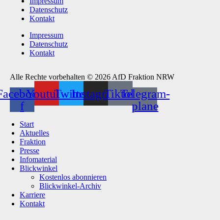
Impressum
Datenschutz
Kontakt
Impressum
Datenschutz
Kontakt
Alle Rechte vorbehalten © 2026 AfD Fraktion NRW
Facebook-
Youtube
Twitter
Instagram
Tiktok
Telegram-
f
plane
Start
Aktuelles
Fraktion
Presse
Infomaterial
Blickwinkel
Kostenlos abonnieren
Blickwinkel-Archiv
Karriere
Kontakt