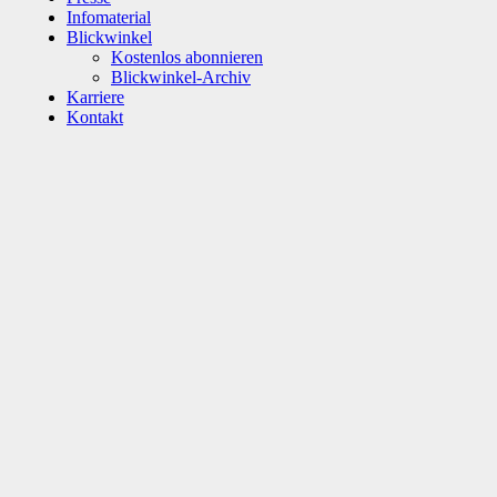
Infomaterial
Blickwinkel
Kostenlos abonnieren
Blickwinkel-Archiv
Karriere
Kontakt