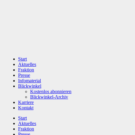
Zum
Inhalt
wechseln
Start
Aktuelles
Fraktion
Presse
Infomaterial
Blickwinkel
Kostenlos abonnieren
Blickwinkel-Archiv
Karriere
Kontakt
Start
Aktuelles
Fraktion
Presse