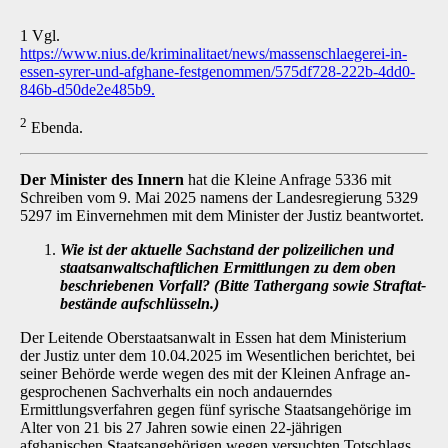
1 Vgl.
https://www.nius.de/kriminalitaet/news/massenschlaegerei-in-
essen-syrer-und-afghane-festgenommen/575df728-222b-4dd0-
846b-d50de2e485b9.
2
Ebenda.
Der Minister des Innern
hat die Kleine Anfrage 5336 mit
Schreiben vom 9. Mai 2025 namens der Landesregierung 5329
5297 im Einvernehmen mit dem Minister der Justiz beantwortet.
Wie ist der aktuelle Sachstand der polizeilichen und
staatsanwaltschaftlichen Er­mittlungen zu dem oben
beschriebenen Vorfall? (Bitte Tathergang sowie Straftat­
bestände aufschlüsseln.)
Der Leitende Oberstaatsanwalt in Essen hat dem Ministerium
der Justiz unter dem 10.04.2025 im Wesentlichen berichtet, bei
seiner Behörde werde wegen des mit der Kleinen Anfrage an­
gesprochenen Sachverhalts ein noch andauerndes
Ermittlungsverfahren gegen fünf syrische Staatsangehörige im
Alter von 21 bis 27 Jahren sowie einen 22-jährigen
afghanischen Staats­angehörigen wegen versuchten Totschlags