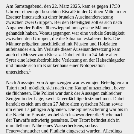
Am Samstagabend, den 22. März 2025, kam es gegen 17:30
Uhr vor einem gut besuchten Eiscafé in der Grünen Mitte in der
Essener Innenstadt zu einer brutalen Auseinandersetzung
zwischen zwei Gruppen. Bei den Beteiligten soll es sich nach
Angaben der Polizei überwiegend um syrische Männer
gehandelt haben. Vorausgegangen war eine verbale Streitigkeit
zwischen den Gruppen, die die Situation eskalieren ließ. Die
Männer prügelten anschließend mit Fäusten und Holzlatten
aufeinander ein. Im Verlaufe dieser Auseinandersetzung kam
auch ein Messer zum Einsatz. Dabei erlitt ein 24 Jahre alter
Syrer eine lebensbedrohliche Verletzung an der Halsschlagader
und musste sich im Krankenhaus einer Notoperation
1
unterziehen.
Nach Aussagen von Augenzeugen war es einigen Beteiligten am
Tatort noch möglich, sich nach dem Kampf umzuziehen, bevor
sie flüchteten. Die Polizei war dank der Aussagen zahlreicher
Zeugen in der Lage, zwei Tatverdächtige festzunehmen. Dabei
handelt es sich um einen 27 Jahre alten syrischen Mann sowie
um einen 17-jährigen Afghanen. Die Spurensicherung war bis in
die Nacht im Einsatz, wobei sich insbesondere die Suche nach
der Tatwaffe schwierig gestaltete. Der Tatort befindet sich in
unmittelbarer Nähe eines Wasserbeckens, sodass
Feuerwehrtaucher und Flutlicht eingesetzt wurden. Allerdings