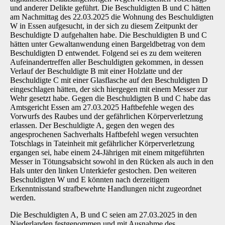
und anderer Delikte geführt. Die Beschuldigten B und C hätten
am Nachmittag des 22.03.2025 die Wohnung des Beschuldigten
W in Essen aufgesucht, in der sich zu diesem Zeitpunkt der
Beschuldigte D aufgehalten habe. Die Be­schuldigten B und C
hätten unter Gewaltanwendung einen Bargeldbetrag von dem
Beschul­digten D entwendet. Folgend sei es zu dem weiteren
Aufeinandertreffen aller Beschuldigten gekommen, in dessen
Verlauf der Beschuldigte B mit einer Holzlatte und der
Beschuldigte C mit einer Glasflasche auf den Beschuldigten D
eingeschlagen hätten, der sich hiergegen mit einem Messer zur
Wehr gesetzt habe. Gegen die Beschuldigten B und C habe das
Amtsge­richt Essen am 27.03.2025 Haftbefehle wegen des
Vorwurfs des Raubes und der gefährlichen Körperverletzung
erlassen. Der Beschuldigte A, gegen den wegen des
angesprochenen Sach­verhalts Haftbefehl wegen versuchten
Totschlags in Tateinheit mit gefährlicher Körperverlet­zung
ergangen sei, habe einem 24-Jährigen mit einem mitgeführten
Messer in Tötungsabsicht sowohl in den Rücken als auch in den
Hals unter den linken Unterkiefer gestochen. Den wei­teren
Beschuldigten W und E könnten nach derzeitigem
Erkenntnisstand strafbewehrte Hand­lungen nicht zugeordnet
werden.
Die Beschuldigten A, B und C seien am 27.03.2025 in den
Niederlanden festgenommen und mit Ausnahme des