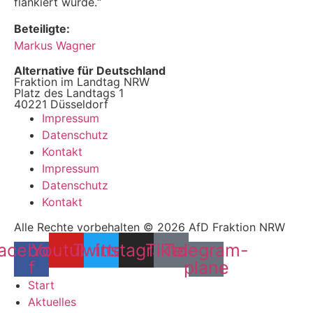
flankiert würde.“
Beteiligte:
Markus Wagner
Alternative für Deutschland
Fraktion im Landtag NRW
Platz des Landtags 1
40221 Düsseldorf
Impressum
Datenschutz
Kontakt
Impressum
Datenschutz
Kontakt
Alle Rechte vorbehalten © 2026 AfD Fraktion NRW
acebook-
Youtube
Twitter
Instagram
Tiktok
Telegram-
f
plane
Start
Aktuelles