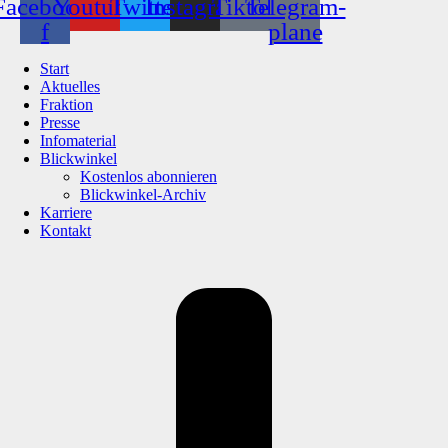
Facebook-
Youtube
Twitter
Instagram
Tiktok
Telegram-
f
plane
Start
Aktuelles
Fraktion
Presse
Infomaterial
Blickwinkel
Kostenlos abonnieren
Blickwinkel-Archiv
Karriere
Kontakt