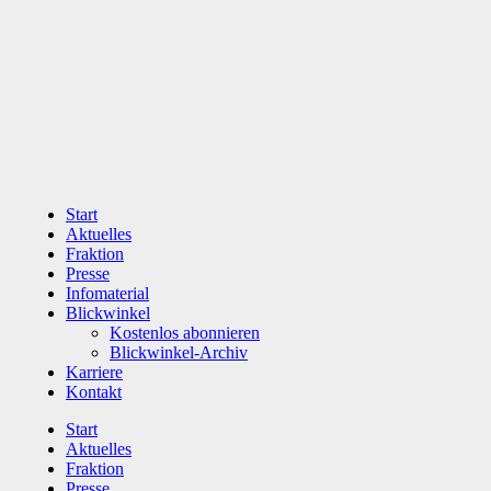
Zum
Inhalt
wechseln
Start
Aktuelles
Fraktion
Presse
Infomaterial
Blickwinkel
Kostenlos abonnieren
Blickwinkel-Archiv
Karriere
Kontakt
Start
Aktuelles
Fraktion
Presse