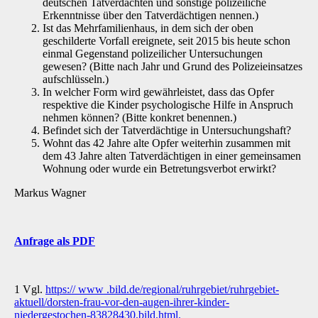
deutschen Tatverdächten und sonstige polizeiliche
Erkenntnisse über den Tatverdächtigen nennen.)
Ist das Mehrfamilienhaus, in dem sich der oben
geschilderte Vorfall ereignete, seit 2015 bis heute schon
einmal Gegenstand polizeilicher Untersuchungen
gewesen? (Bitte nach Jahr und Grund des Polizeieinsatzes
aufschlüsseln.)
In welcher Form wird gewährleistet, dass das Opfer
respektive die Kinder psychologische Hilfe in Anspruch
nehmen können? (Bitte konkret benennen.)
Befindet sich der Tatverdächtige in Untersuchungshaft?
Wohnt das 42 Jahre alte Opfer weiterhin zusammen mit
dem 43 Jahre alten Tatverdächtigen in einer gemeinsamen
Wohnung oder wurde ein Betretungsverbot erwirkt?
Markus Wagner
Anfrage als PDF
1 Vgl.
https:// www .bild.de/regional/ruhrgebiet/ruhrgebiet-
aktuell/dorsten-frau-vor-den-augen-ihrer-kinder-
niedergestochen-83828430.bild.html.