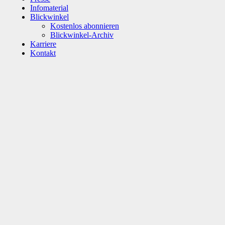
Infomaterial
Blickwinkel
Kostenlos abonnieren
Blickwinkel-Archiv
Karriere
Kontakt