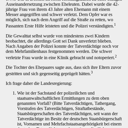
Auseinandersetzung zwischen Eheleuten. Dabei wurde die 42-
jährige Frau von ihrem 43 Jahre alten Ehemann mit einem
Messer angegriffen und schwer verletzt. Dem Opfer war es
möglich, sich nach dem Angriff auf die Straße zu retten, wo
1
Passanten Erste Hilfe leisteten und die Polizei verständigten.
Die Gewalttat selbst wurde von mindestens zwei Kindern
beobachtet, die allerdings Gott sei Dank unverletzt blieben.
Nach Angaben der Polizei konnte der Tatverdächtige noch vor
dem Mehrfamilienhaus festgenommen werden. Die schwer
2
verletzte Frau wurde in eine Klinik gebracht und notoperiert.
Die Tochter des Ehepaares sagte aus, dass sich ihre Eltern zuvor
3
gestritten und sich gegenseitig geprügelt hätten.
Ich frage daher die Landesregierung:
Wie ist der Sachstand der polizeilichen und
staatsanwaltschaftlichen Ermittlungen zu dem oben
genannten Vorfall? (Bitte Tatverdächtigen, Tathergang,
Vorstrafen des Tatverdächtigen, Straftatbestände,
Staatsbürgerschaften des Tatverdächtigen, seit wann der
Tatverdächtige im Besitz der deutschen Staatsbürgerschaft
ist, Vornamen und Mehrfachstaatsangehörigkeit bei einem