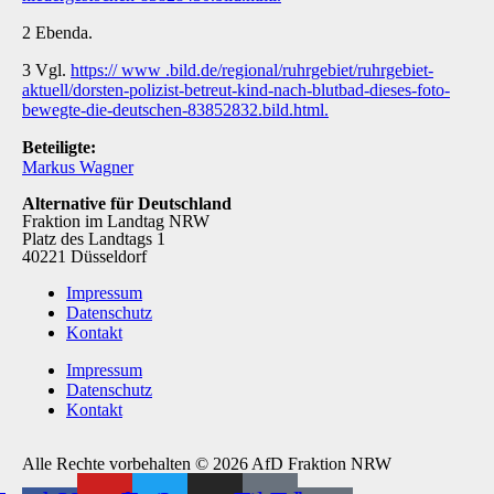
2 Ebenda.
3 Vgl.
https:// www .bild.de/regional/ruhrgebiet/ruhrgebiet-
aktuell/dorsten-polizist-betreut-kind-nach-blutbad-dieses-foto-
bewegte-die-deutschen-83852832.bild.html.
Beteiligte:
Markus Wagner
Alternative für Deutschland
Fraktion im Landtag NRW
Platz des Landtags 1
40221 Düsseldorf
Impressum
Datenschutz
Kontakt
Impressum
Datenschutz
Kontakt
Alle Rechte vorbehalten © 2026 AfD Fraktion NRW