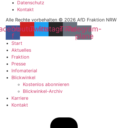
Datenschutz
Kontakt
Alle Rechte vorbehalten © 2026 AfD Fraktion NRW
acebook-
Youtube
Twitter
Instagram
Tiktok
Telegram-
f
plane
Start
Aktuelles
Fraktion
Presse
Infomaterial
Blickwinkel
Kostenlos abonnieren
Blickwinkel-Archiv
Karriere
Kontakt