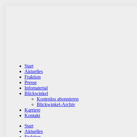
Zum
Inhalt
wechseln
Start
Aktuelles
Fraktion
Presse
Infomaterial
Blickwinkel
Kostenlos abonnieren
Blickwinkel-Archiv
Karriere
Kontakt
Start
Aktuelles
Fraktion