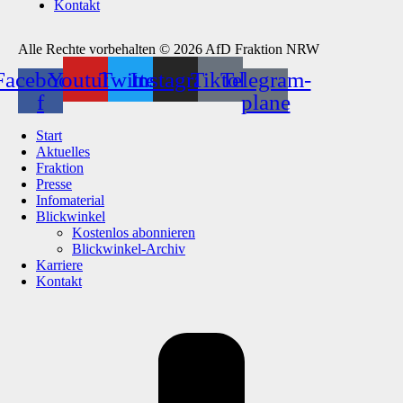
Kontakt
Alle Rechte vorbehalten © 2026 AfD Fraktion NRW
Facebook-
Youtube
Twitter
Instagram
Tiktok
Telegram-
f
plane
Start
Aktuelles
Fraktion
Presse
Infomaterial
Blickwinkel
Kostenlos abonnieren
Blickwinkel-Archiv
Karriere
Kontakt