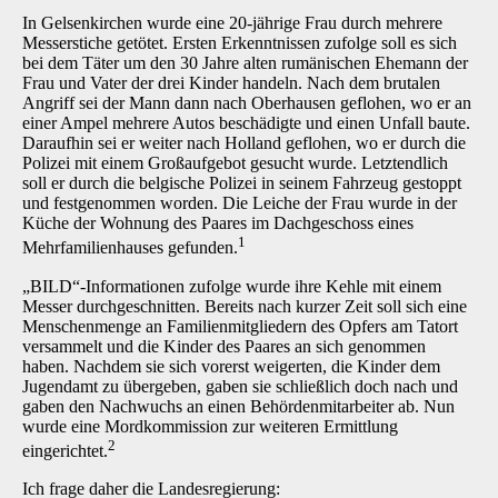
In Gelsenkirchen wurde eine 20-jährige Frau durch mehrere
Messerstiche getötet. Ersten Erkenntnissen zufolge soll es sich
bei dem Täter um den 30 Jahre alten rumänischen Ehemann der
Frau und Vater der drei Kinder handeln. Nach dem brutalen
Angriff sei der Mann dann nach Oberhausen geflohen, wo er an
einer Ampel mehrere Autos beschädigte und einen Unfall baute.
Daraufhin sei er weiter nach Holland geflohen, wo er durch die
Polizei mit einem Großaufgebot gesucht wurde. Letztendlich
soll er durch die belgische Polizei in seinem Fahrzeug gestoppt
und festgenommen worden. Die Leiche der Frau wurde in der
Küche der Wohnung des Paares im Dachgeschoss eines
1
Mehrfamilienhauses gefunden.
„BILD“-Informationen zufolge wurde ihre Kehle mit einem
Messer durchgeschnitten. Bereits nach kurzer Zeit soll sich eine
Menschenmenge an Familienmitgliedern des Opfers am Tatort
versammelt und die Kinder des Paares an sich genommen
haben. Nachdem sie sich vorerst weigerten, die Kinder dem
Jugendamt zu übergeben, gaben sie schließlich doch nach und
gaben den Nachwuchs an einen Behördenmitarbeiter ab. Nun
wurde eine Mordkommission zur weiteren Ermittlung
2
eingerichtet.
Ich frage daher die Landesregierung: