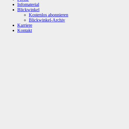
Infomaterial
Blickwinkel
Kostenlos abonnieren
Blickwinkel-Archiv
Karriere
Kontakt