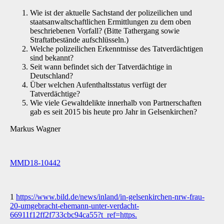
Wie ist der aktuelle Sachstand der polizeilichen und
staatsanwaltschaftlichen Ermittlungen zu dem oben
beschriebenen Vorfall? (Bitte Tathergang sowie
Straftatbestände aufschlüsseln.)
Welche polizeilichen Erkenntnisse des Tatverdächtigen
sind bekannt?
Seit wann befindet sich der Tatverdächtige in
Deutschland?
Über welchen Aufenthaltsstatus verfügt der
Tatverdächtige?
Wie viele Gewaltdelikte innerhalb von Partnerschaften
gab es seit 2015 bis heute pro Jahr in Gelsenkirchen?
Markus Wagner
MMD18-10442
1
https://www.bild.de/news/inland/in-gelsenkirchen-nrw-frau-
20-umgebracht-ehemann-unter-verdacht-
66911f12ff2f733cbc94ca55?t_ref=https.