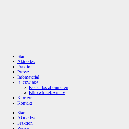
Zum
Inhalt
wechseln
Start
Aktuelles
Fraktion
Presse
Infomaterial
Blickwinkel
Kostenlos abonnieren
Blickwinkel-Archiv
Karriere
Kontakt
Start
Aktuelles
Fraktion
Presse