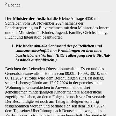
2
Ebenda.
Der Minister der Justiz
hat die Kleine Anfrage 4350 mit
Schreiben vom 19. November 2024 namens der
Landesregierung im Einvernehmen mit dem Minister des Innern
und der Ministerin für Kinder, Jugend, Familie, Gleichstellung,
Flucht und Integration beantwortet.
Wie ist der aktuelle Sachstand der polizeilichen und
staatsanwaltschaftlichen Er­mittlungen zu dem oben
beschriebenen Vorfall? (Bitte Tathergang sowie Straftat­
bestände aufschlüsseln.)
Berichten des Leitenden Oberstaatsanwalts in Essen und des
Generalstaatsanwalts in Hamm vom 09.09., 10.09., 30.10. und
06.11.2024 zufolge wird dem Beschuldigten zur Last gelegt,
seiner Lebensgefährtin am 12.07.2024 in der gemeinsamen
Wohnung in Gelsenkirchen in An­wesenheit der drei
gemeinsamen minderjährigen Kinder mehrere Messerstiche
zugefügt zu haben, an deren Folgen sie noch vor Ort verstarb.
Der Beschuldigte sei noch am Tattag in Belgien vorläufig
festgenommen worden und befinde sich seit dem 19.07.2024,
dem Tag sei­ner Überführung nach Deutschland, wegen des
Verdachts des Totschlags in Untersuchungs­haft. Der Verdacht,