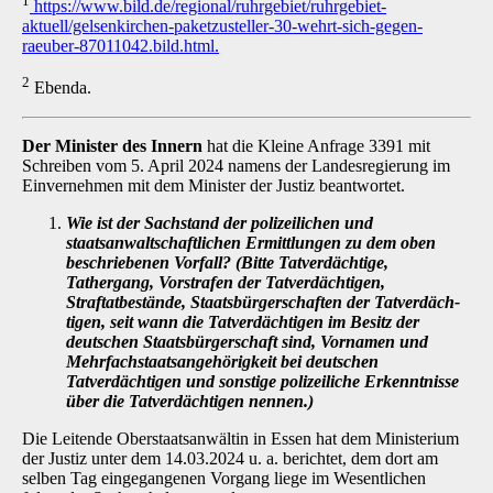
1
https://www.bild.de/regional/ruhrgebiet/ruhrgebiet-
aktuell/gelsenkirchen-paketzusteller-30-wehrt-sich-gegen-
raeuber-87011042.bild.html.
2
Ebenda.
Der Minister des Innern
hat die Kleine Anfrage 3391 mit
Schreiben vom 5. April 2024 namens der Landesregierung im
Einvernehmen mit dem Minister der Justiz beantwortet.
Wie ist der Sachstand der polizeilichen und
staatsanwaltschaftlichen Ermittlungen zu dem oben
beschriebenen Vorfall? (Bitte Tatverdächtige,
Tathergang, Vorstra­fen der Tatverdächtigen,
Straftatbestände, Staatsbürgerschaften der Tatverdäch­
tigen, seit wann die Tatverdächtigen im Besitz der
deutschen Staatsbürgerschaft sind, Vornamen und
Mehrfachstaatsangehörigkeit bei deutschen
Tatverdächtigen und sonstige polizeiliche Erkenntnisse
über die Tatverdächtigen nennen.)
Die Leitende Oberstaatsanwältin in Essen hat dem Ministerium
der Justiz unter dem 14.03.2024 u. a. berichtet, dem dort am
selben Tag eingegangenen Vorgang liege im Wesent­lichen