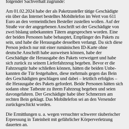
folgender Sachverhalt zugrunde:
Am 01.02.2024 habe der als Paketzusteller tätige Geschädigte
ein über das Internet bestelltes Mobiltelefon im Wert von 611
Euro an den vermeintlichen Besteller zustellen wollen. Auf der
Straße vor der angegebenen Anschrift sei der Geschädigte von
zwei bislang unbekannten Tätern angesprochen worden. Eine
der beiden Personen habe behauptet, Empfänger des Pa­kets zu
sein, und habe die Herausgabe desselben verlangt. Da sich diese
Person jedoch nur mit einer rumänischen ID-Karte ohne
deutsche Anschrift habe ausweisen können, habe der
Geschädigte die Herausgabe des Pakets verweigert und habe
sich zurück zu seinem Liefer­fahrzeug begeben. Bevor er die
Fahrzeugtür habe schließen können, hätten die beiden Unbe­
kannten die Tür festgehalten, diese mehrmals gegen das Bein
des Geschädigten geschlagen und dabei – letztlich erfolglos –
die Herausgabe des Pakets gefordert. Beide Personen hätten sich
sodann ohne Tatbeute zu ihrem Fahrzeug begeben und seien
davongefahren. Der Ge­schädigte habe über Schmerzen am
rechten Bein geklagt. Das Mobiltelefon sei an den Ver­sender
zurückgeschickt worden.
Die Ermittlungen u. a. wegen versuchter schwerer räuberischer
Erpressung in Tateinheit mit gefährlicher Körperverletzung
dauerten an.