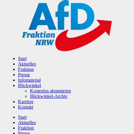
Zum
Inhalt
wechseln
Start
Aktuelles
Fraktion
Presse
Infomaterial
Blickwinkel
Kostenlos abonnieren
Blickwinkel-Archiv
Karriere
Kontakt
Start
Aktuelles
Fraktion
Presse