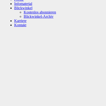
Infomaterial
Blickwinkel
Kostenlos abonnieren
Blickwinkel-Archiv
Karriere
Kontakt