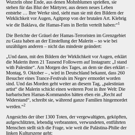
Wurzeln ohne Ende, aus denen Mohnblumen sprießen, sie
stehen für das Blut der Märtyrer, aus denen neues Leben
entstehe … Ihre Werke sind, sieht man sie mit den Bildern der
Wirklichkeit vor Augen, Agitprop von der brutalen Art. Klebrig
1
wie die Baklava, die Hamas-Fans in Berlin verteilt haben:“
Die Berichte der Gräuel der Hamas-Terroristen im Grenzgebiet
zu Gaza haben an der Einstellung der Malerin – so wie bei
unzähligen anderen – nicht das mindeste geändert:
„Und dann, mit den Bildern der Wirklichkeit vor Augen, erklärt
die Malerin ihren 21 Tausend Followern auf Instagram: „I stand
with Palestine“. Am Morgen des Tages, an dem sie dies erklärt –
Montag, 9. Oktober – , wird in Deutschland bekannt, dass 260
Besucher eines Trance-Festivals im Negev ermordet worden
sind. Und das Morden geht weiter an diesem Tag, „palestinian
artist“ die Malerin schickt einen weiteren Post in ihre Welt: Die
barbarischen Hamas-Kommandos hätten eben ein „Recht auf
Widerstand“, schreibt sie, während ganze Familien hingemordet
2
werden.“
Angesichts der über 1300 Toten, der vergewaltigten, geköpften,
aufgeschlitzten, lebendig verbrannten, verwundeten, entführten
Menschen stellt sich die Frage, wie weit die Palästina-Philie der
linken Kulturszene geht: