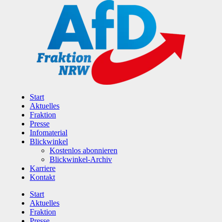
Zum
Inhalt
wechseln
Start
Aktuelles
Fraktion
Presse
Infomaterial
Blickwinkel
Kostenlos abonnieren
Blickwinkel-Archiv
Karriere
Kontakt
Start
Aktuelles
Fraktion
Presse