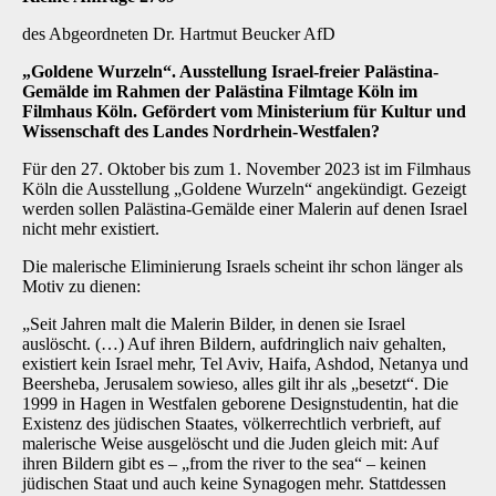
des Abgeordneten Dr. Hartmut Beucker AfD
„Goldene Wurzeln“. Ausstellung Israel-freier Palästina-
Gemälde im Rahmen der Palästina Filmtage Köln im
Filmhaus Köln. Gefördert vom Ministerium für Kultur und
Wissenschaft des Landes Nordrhein-Westfalen?
Für den 27. Oktober bis zum 1. November 2023 ist im Filmhaus
Köln die Ausstellung „Goldene Wurzeln“ angekündigt. Gezeigt
werden sollen Palästina-Gemälde einer Malerin auf denen Israel
nicht mehr existiert.
Die malerische Eliminierung Israels scheint ihr schon länger als
Motiv zu dienen:
„Seit Jahren malt die Malerin Bilder, in denen sie Israel
auslöscht. (…) Auf ihren Bildern, aufdringlich naiv gehalten,
existiert kein Israel mehr, Tel Aviv, Haifa, Ashdod, Netanya und
Beersheba, Jerusalem sowieso, alles gilt ihr als „besetzt“. Die
1999 in Hagen in Westfalen geborene Designstudentin, hat die
Existenz des jüdischen Staates, völkerrechtlich verbrieft, auf
malerische Weise ausgelöscht und die Juden gleich mit: Auf
ihren Bildern gibt es – „from the river to the sea“ – keinen
jüdischen Staat und auch keine Synagogen mehr. Stattdessen