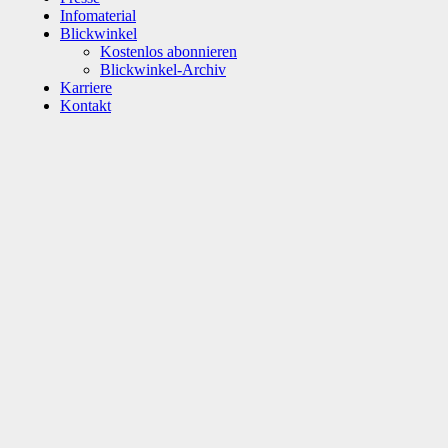
Infomaterial
Blickwinkel
Kostenlos abonnieren
Blickwinkel-Archiv
Karriere
Kontakt