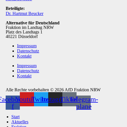
Beteiligte:
Dr. Hartmut Beucker
Alternative für Deutschland
Fraktion im Landtag NRW
Platz des Landtags 1
40221 Düsseldorf
Impressum
Datenschutz
Kontakt
Impressum
Datenschutz
Kontakt
Alle Rechte vorbehalten © 2026 AfD Fraktion NRW
Facebook-
Youtube
Twitter
Instagram
Tiktok
Telegram-
f
plane
Start
Aktuelles
Fraktion