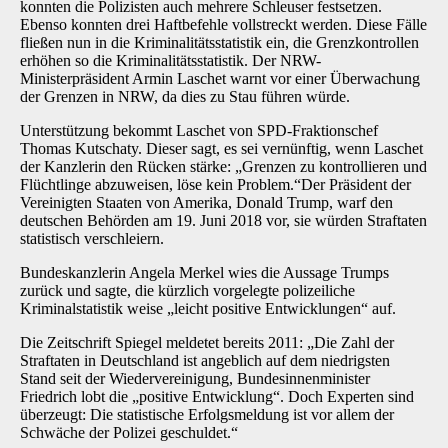
konnten die Polizisten auch mehrere Schleuser festsetzen.
Ebenso konnten drei Haftbefehle vollstreckt werden. Diese Fälle
fließen nun in die Kriminalitätsstatistik ein, die Grenzkontrollen
erhöhen so die Kriminalitätsstatistik. Der NRW-
Ministerpräsident Armin Laschet warnt vor einer Überwachung
der Grenzen in NRW, da dies zu Stau führen würde.
Unterstützung bekommt Laschet von SPD-Fraktionschef
Thomas Kutschaty. Dieser sagt, es sei vernünftig, wenn Laschet
der Kanzlerin den Rücken stärke: „Grenzen zu kontrollieren und
Flüchtlinge abzuweisen, löse kein Problem.“Der Präsident der
Vereinigten Staaten von Amerika, Donald Trump, warf den
deutschen Behörden am 19. Juni 2018 vor, sie würden Straftaten
statistisch verschleiern.
Bundeskanzlerin Angela Merkel wies die Aussage Trumps
zurück und sagte, die kürzlich vorgelegte polizeiliche
Kriminalstatistik weise „leicht positive Entwicklungen“ auf.
Die Zeitschrift Spiegel meldetet bereits 2011: „Die Zahl der
Straftaten in Deutschland ist angeblich auf dem niedrigsten
Stand seit der Wiedervereinigung, Bundesinnenminister
Friedrich lobt die „positive Entwicklung“. Doch Experten sind
überzeugt: Die statistische Erfolgsmeldung ist vor allem der
Schwäche der Polizei geschuldet.“