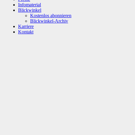
Infomaterial
Blickwinkel
Kostenlos abonnieren
Blickwinkel-Archiv
Karriere
Kontakt