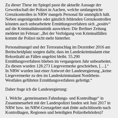
Zu dieser These im Spiegel passt die aktuelle Aussage der
Gewerkschaft der Polizei in Aachen, welche umfangreiche
Grenzkontrollen in NRW mangels Personal für unmöglich hält.
Neben ungenügenden oder gänzlich fehlenden Grenzkontrollen
könnten auch unbearbeitete Ermittlungsverfahren sich „positiv“
auf die Kriminalitätsstatistik auswirken: Die Berliner Zeitung
meldetet im Februar: „Bei der Verfolgung von Kriminalfällen
kommt die Polizei nicht mehr hinterher.
Personalmangel und der Terroranschlag im Dezember 2016 am
Breitscheidplatz sorgten dafür, dass im Landeskriminalamt eine
Rekordzahl an Fällen ungelöst bleibt. 55.290
Ermittlungsverfahren blieben im vergangenen Jahr unbearbeitet.
Zu diesen wurden 128.273 Liegevermerke geschrieben, […].“
In NRW wurden laut einer Antwort der Landesregierung „keine
Liegevermerke zu den im Landeskriminalamt Nordrhein-
Westfalen geführten Ermittlungsverfahren gefertigt.“
Daher frage ich die Landesregierung:
1. Welche „gemeinsamen Fahndungs- und Kontrolltage“ in
Zusammenarbeit mit der Landespolizei fanden seit Juni 2017 in
NRW bzw. im NRW-Grenzgebiet statt (bitte aufschlüsseln nach
Kontrolltagen, Regionen und beteiligten Polizeibehörden)?