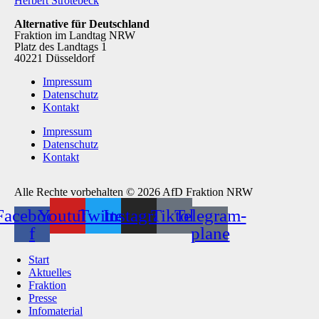
Herbert Strotebeck
Alternative für Deutschland
Fraktion im Landtag NRW
Platz des Landtags 1
40221 Düsseldorf
Impressum
Datenschutz
Kontakt
Impressum
Datenschutz
Kontakt
Alle Rechte vorbehalten © 2026 AfD Fraktion NRW
Facebook-
Youtube
Twitter
Instagram
Tiktok
Telegram-
f
plane
Start
Aktuelles
Fraktion
Presse
Infomaterial