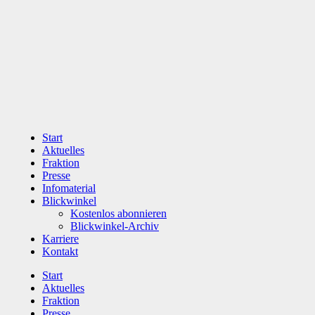
Zum
Inhalt
wechseln
Start
Aktuelles
Fraktion
Presse
Infomaterial
Blickwinkel
Kostenlos abonnieren
Blickwinkel-Archiv
Karriere
Kontakt
Start
Aktuelles
Fraktion
Presse