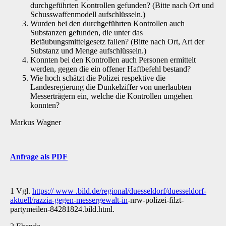
durchgeführten Kontrollen gefunden? (Bitte nach Ort und
Schusswaffenmodell aufschlüsseln.)
Wurden bei den durchgeführten Kontrollen auch
Substanzen gefunden, die unter das
Betäubungsmittelgesetz fallen? (Bitte nach Ort, Art der
Substanz und Menge aufschlüsseln.)
Konnten bei den Kontrollen auch Personen ermittelt
werden, gegen die ein offener Haftbefehl bestand?
Wie hoch schätzt die Polizei respektive die
Landesregierung die Dunkelziffer von unerlaubten
Messerträgern ein, welche die Kontrollen umgehen
konnten?
Markus Wagner
Anfrage als PDF
1 Vgl.
https:// www .bild.de/regional/duesseldorf/duesseldorf-
aktuell/razzia-gegen-messergewalt-in
-nrw-polizei-filzt-
partymeilen-84281824.bild.html.