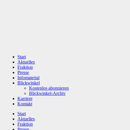
Zum
Inhalt
wechseln
Start
Aktuelles
Fraktion
Presse
Infomaterial
Blickwinkel
Kostenlos abonnieren
Blickwinkel-Archiv
Karriere
Kontakt
Start
Aktuelles
Fraktion
Presse