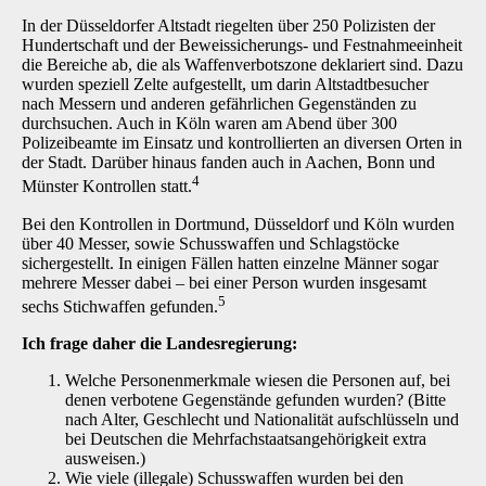
In der Düsseldorfer Altstadt riegelten über 250 Polizisten der
Hundertschaft und der Beweissicherungs- und Festnahmeeinheit
die Bereiche ab, die als Waffenverbotszone deklariert sind. Dazu
wurden speziell Zelte aufgestellt, um darin Altstadtbesucher
nach Messern und anderen gefährlichen Gegenständen zu
durchsuchen. Auch in Köln waren am Abend über 300
Polizeibeamte im Einsatz und kontrollierten an diversen Orten in
der Stadt. Darüber hinaus fanden auch in Aachen, Bonn und
4
Münster Kontrollen statt.
Bei den Kontrollen in Dortmund, Düsseldorf und Köln wurden
über 40 Messer, sowie Schusswaffen und Schlagstöcke
sichergestellt. In einigen Fällen hatten einzelne Männer sogar
mehrere Messer dabei – bei einer Person wurden insgesamt
5
sechs Stichwaffen gefunden.
Ich frage daher die Landesregierung:
Welche Personenmerkmale wiesen die Personen auf, bei
denen verbotene Gegenstände gefunden wurden? (Bitte
nach Alter, Geschlecht und Nationalität aufschlüsseln und
bei Deutschen die Mehrfachstaatsangehörigkeit extra
ausweisen.)
Wie viele (illegale) Schusswaffen wurden bei den