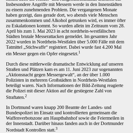
Insbesondere Angriffe mit Messern werde in den Innenstädten
zu einem zunehmenden Problem. Die vergangenen Monate
haben gezeigt, dass gerade dort, wo abends viele Menschen
zusammenkommen und Alkohol getrunken wird, es immer öfter
zu Eskalationen kommt. So wurden allein im Zeitraum vom 28.
April bis zum 1. Mai 2023 in acht nordrhein-westfälischen
Städten brutale Messerattacken gemeldet. Im gesamten Jahr
2022 wurden in Nordrhein-Westfalen über 5.000 Fälle mit dem
Tatmittel „Stichwaffe“ registriert. Dabei wurde fast 4.200 Mal
1
ein Messer gegen ein Opfer eingesetzt.
Durch diese mittlerweile dramatische Entwicklung auf unseren
Straßen und Plätzen kam es am 11. Juni 2023 zur sogenannten
„Aktionsnacht gegen Messergewalt“, an der über 1.000
Polizisten in mehreren Großstädten in Nordrhein-Westfalen
beteiligt waren. Nach Informationen der Bild-Zeitung reagierte
die Polizei mit dieser Aktion auf die gestiegene Zahl von
2
Straftaten.
In Dortmund waren knapp 200 Beamte der Landes- und
Bundespolizei im Einsatz und kontrollierten gemeinsam die
Waffenverbotszone am Hauptbahnhof sowie die Feiermeilen in
der Innenstadt. Darüber hinaus fanden auch in der Dortmunder
3
Nordstadt Kontrollen statt.