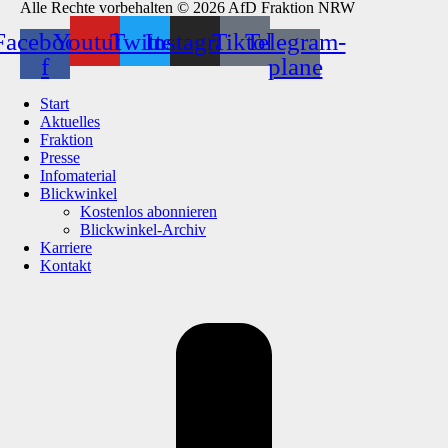
Alle Rechte vorbehalten © 2026 AfD Fraktion NRW
Facebook-
Youtube
Twitter
Instagram
Tiktok
Telegram-
f
plane
Start
Aktuelles
Fraktion
Presse
Infomaterial
Blickwinkel
Kostenlos abonnieren
Blickwinkel-Archiv
Karriere
Kontakt