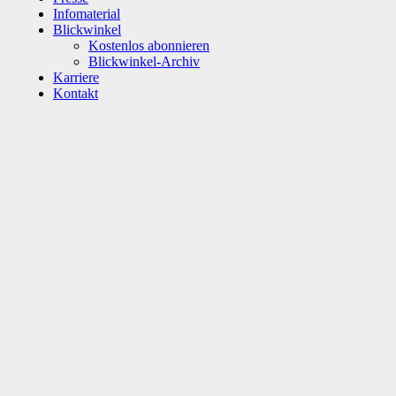
Infomaterial
Blickwinkel
Kostenlos abonnieren
Blickwinkel-Archiv
Karriere
Kontakt