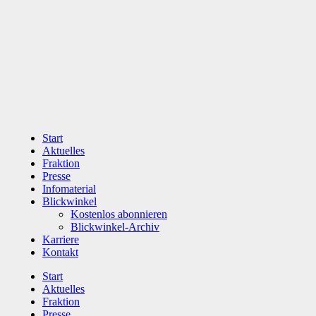
Zum
Inhalt
wechseln
Start
Aktuelles
Fraktion
Presse
Infomaterial
Blickwinkel
Kostenlos abonnieren
Blickwinkel-Archiv
Karriere
Kontakt
Start
Aktuelles
Fraktion
Presse