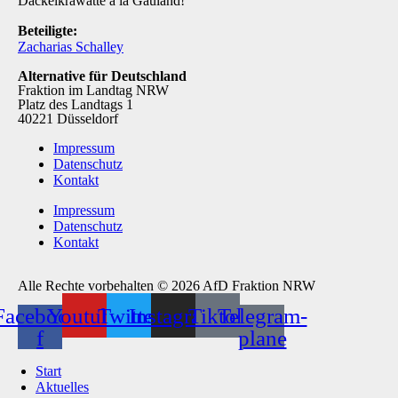
Dackelkrawatte à la Gauland!
Beteiligte:
Zacharias Schalley
Alternative für Deutschland
Fraktion im Landtag NRW
Platz des Landtags 1
40221 Düsseldorf
Impressum
Datenschutz
Kontakt
Impressum
Datenschutz
Kontakt
Alle Rechte vorbehalten © 2026 AfD Fraktion NRW
Facebook-
Youtube
Twitter
Instagram
Tiktok
Telegram-
f
plane
Start
Aktuelles