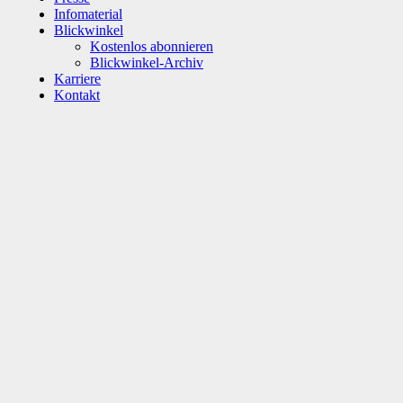
Infomaterial
Blickwinkel
Kostenlos abonnieren
Blickwinkel-Archiv
Karriere
Kontakt