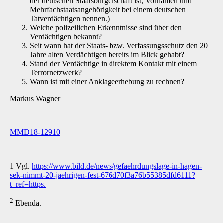
der deutschen Staatsbürgerschaft ist, Vornamen und
Mehrfachstaatsangehörigkeit bei einem deutschen
Tatverdächtigen nennen.)
Welche polizeilichen Erkenntnisse sind über den
Verdächtigen bekannt?
Seit wann hat der Staats- bzw. Verfassungsschutz den 20
Jahre alten Verdächtigen bereits im Blick gehabt?
Stand der Verdächtige in direktem Kontakt mit einem
Terrornetzwerk?
Wann ist mit einer Anklageerhebung zu rechnen?
Markus Wagner
MMD18-12910
1 Vgl.
https://www.bild.de/news/gefaehrdungslage-in-hagen-
sek-nimmt-20-jaehrigen-fest-676d70f3a76b55385dfd6111?
t_ref=https.
2
Ebenda.