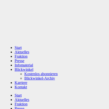
Zum
Inhalt
wechseln
Start
Aktuelles
Fraktion
Presse
Infomaterial
Blickwinkel
Kostenlos abonnieren
Blickwinkel-Archiv
Karriere
Kontakt
Start
Aktuelles
Fraktion
Presse