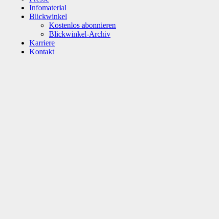
Infomaterial
Blickwinkel
Kostenlos abonnieren
Blickwinkel-Archiv
Karriere
Kontakt