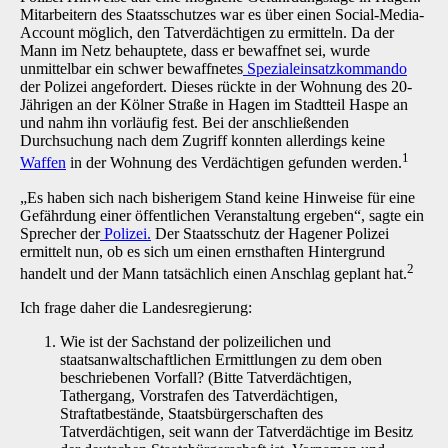
Mitarbeitern des Staatsschutzes war es über einen Social-Media-
Account möglich, den Tatverdächtigen zu ermitteln. Da der
Mann im Netz behauptete, dass er bewaffnet sei, wurde
unmittelbar ein schwer bewaffnetes
Spezialeinsatzkommando
der Polizei angefordert. Dieses rückte in der Wohnung des 20-
Jährigen an der Kölner Straße in Hagen im Stadtteil Haspe an
und nahm ihn vorläufig fest. Bei der anschließenden
Durchsuchung nach dem Zugriff konnten allerdings keine
1
Waffen
in der Wohnung des Verdächtigen gefunden werden.
„Es haben sich nach bisherigem Stand keine Hinweise für eine
Gefährdung einer öffentlichen Veranstaltung ergeben“, sagte ein
Sprecher der
Polizei.
Der Staatsschutz der Hagener Polizei
ermittelt nun, ob es sich um einen ernsthaften Hintergrund
2
handelt und der Mann tatsächlich einen Anschlag geplant hat.
Ich frage daher die Landesregierung:
Wie ist der Sachstand der polizeilichen und
staatsanwaltschaftlichen Ermittlungen zu dem oben
beschriebenen Vorfall? (Bitte Tatverdächtigen,
Tathergang, Vorstrafen des Tatverdächtigen,
Straftatbestände, Staatsbürgerschaften des
Tatverdächtigen, seit wann der Tatverdächtige im Besitz