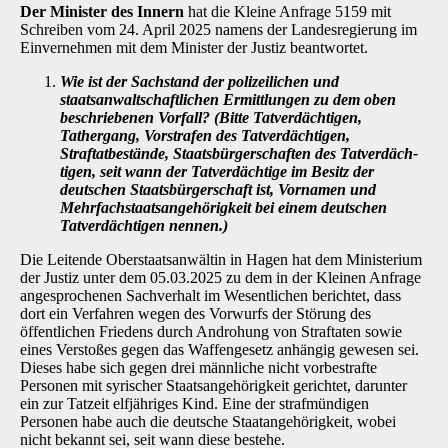
Der Minister des Innern
hat die Kleine Anfrage 5159 mit
Schreiben vom 24. April 2025 namens der Landesregierung im
Einvernehmen mit dem Minister der Justiz beantwortet.
Wie ist der Sachstand der polizeilichen und
staatsanwaltschaftlichen Ermittlungen zu dem oben
beschriebenen Vorfall? (Bitte Tatverdächtigen,
Tathergang, Vorstra­fen des Tatverdächtigen,
Straftatbestände, Staatsbürgerschaften des Tatverdäch­
tigen, seit wann der Tatverdächtige im Besitz der
deutschen Staatsbürgerschaft ist, Vornamen und
Mehrfachstaatsangehörigkeit bei einem deutschen
Tatverdäch­tigen nennen.)
Die Leitende Oberstaatsanwältin in Hagen hat dem Ministerium
der Justiz unter dem 05.03.2025 zu dem in der Kleinen Anfrage
angesprochenen Sachverhalt im Wesentlichen be­richtet, dass
dort ein Verfahren wegen des Vorwurfs der Störung des
öffentlichen Friedens durch Androhung von Straftaten sowie
eines Verstoßes gegen das Waffengesetz anhängig gewesen sei.
Dieses habe sich gegen drei männliche nicht vorbestrafte
Personen mit syrischer Staatsangehörigkeit gerichtet, darunter
ein zur Tatzeit elfjähriges Kind. Eine der strafmündigen
Personen habe auch die deutsche Staatangehörigkeit, wobei
nicht bekannt sei, seit wann diese bestehe.