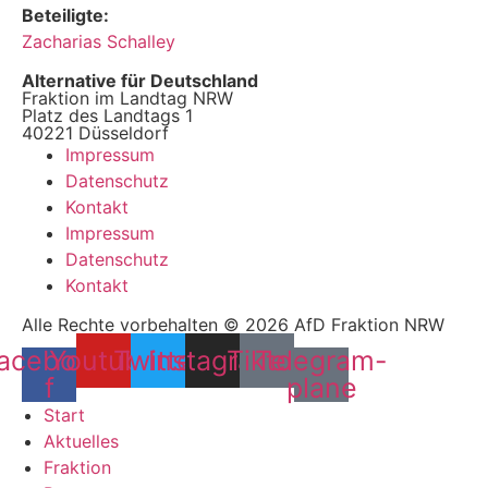
Beteiligte:
Zacharias Schalley
Alternative für Deutschland
Fraktion im Landtag NRW
Platz des Landtags 1
40221 Düsseldorf
Impressum
Datenschutz
Kontakt
Impressum
Datenschutz
Kontakt
Alle Rechte vorbehalten © 2026 AfD Fraktion NRW
acebook-
Youtube
Twitter
Instagram
Tiktok
Telegram-
f
plane
Start
Aktuelles
Fraktion