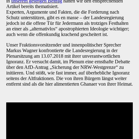
in
unserem gestrigen Beitrag
hatten wir den entsprechenden
Artikel bereits thematisiert.
Experten, Argumente und Fakten, die die Forderung nach
Schutz unterstützen, gibt es en masse – der Landesregierung
jedoch ist die offene Tür für Jedermann als trotziges Festhalten
an einer als „alternativlos“ apostrophierten Ideologie wichtiger;
auch wenn die offenkundig krachend gescheitert ist.
Unser Fraktionsvorsitzender und innenpolitischer Sprecher
Markus Wagner konfrontierte die Landesregierung in der
Plenarsitzung am 13.07.2018 mit ihrer unverantwortlichen
Ignoranz. Er versucht damit, im Plenum eine ernsthafte Debatte
über den AfD-Antrag „Sicherung der NRW-Westgrenze“ zu
initiieren. Und stößt, wie fast immer, auf überhebliche Ignoranz
seitens der Altfraktionen. Die von ihren Bürgern längst weiter
entfernt sind als die hier alimentierten Ghanaer von ihrer Heimat.