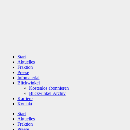
Zum
Inhalt
wechseln
Start
Aktuelles
Fraktion
Presse
Infomaterial
Blickwinkel
Kostenlos abonnieren
Blickwinkel-Archiv
Karriere
Kontakt
Start
Aktuelles
Fraktion
Presse