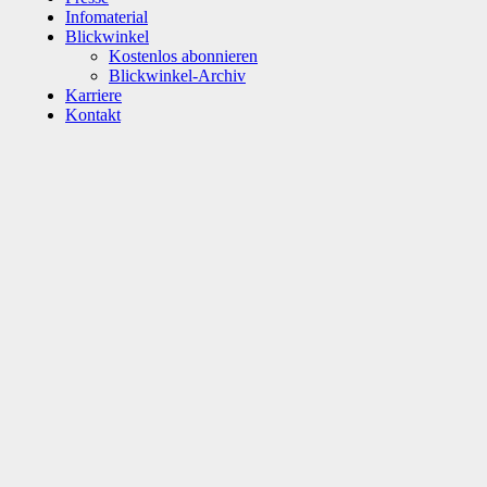
Infomaterial
Blickwinkel
Kostenlos abonnieren
Blickwinkel-Archiv
Karriere
Kontakt