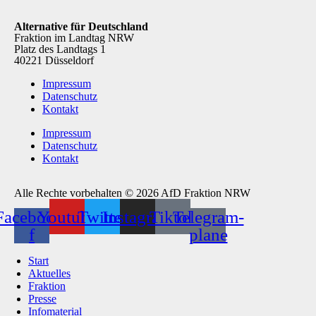
Alternative für Deutschland
Fraktion im Landtag NRW
Platz des Landtags 1
40221 Düsseldorf
Impressum
Datenschutz
Kontakt
Impressum
Datenschutz
Kontakt
Alle Rechte vorbehalten © 2026 AfD Fraktion NRW
Facebook-
Youtube
Twitter
Instagram
Tiktok
Telegram-
f
plane
Start
Aktuelles
Fraktion
Presse
Infomaterial