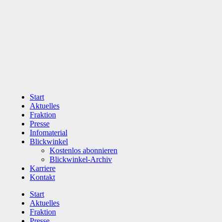
Zum
Inhalt
wechseln
Start
Aktuelles
Fraktion
Presse
Infomaterial
Blickwinkel
Kostenlos abonnieren
Blickwinkel-Archiv
Karriere
Kontakt
Start
Aktuelles
Fraktion
Presse