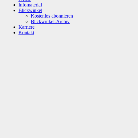
Infomaterial
Blickwinkel
Kostenlos abonnieren
Blickwinkel-Archiv
Karriere
Kontakt