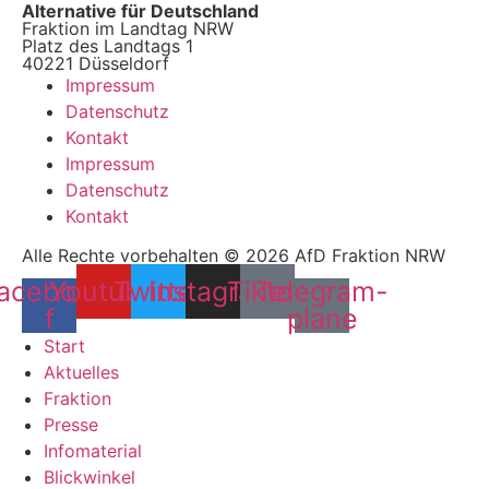
Alternative für Deutschland
Fraktion im Landtag NRW
Platz des Landtags 1
40221 Düsseldorf
Impressum
Datenschutz
Kontakt
Impressum
Datenschutz
Kontakt
Alle Rechte vorbehalten © 2026 AfD Fraktion NRW
acebook-
Youtube
Twitter
Instagram
Tiktok
Telegram-
f
plane
Start
Aktuelles
Fraktion
Presse
Infomaterial
Blickwinkel