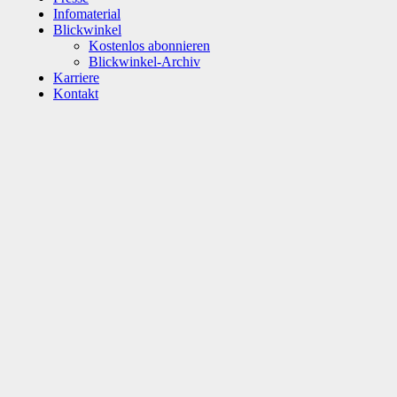
Infomaterial
Blickwinkel
Kostenlos abonnieren
Blickwinkel-Archiv
Karriere
Kontakt