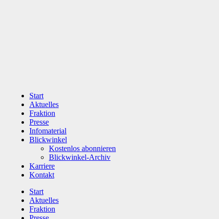
Zum
Inhalt
wechseln
Start
Aktuelles
Fraktion
Presse
Infomaterial
Blickwinkel
Kostenlos abonnieren
Blickwinkel-Archiv
Karriere
Kontakt
Start
Aktuelles
Fraktion
Presse