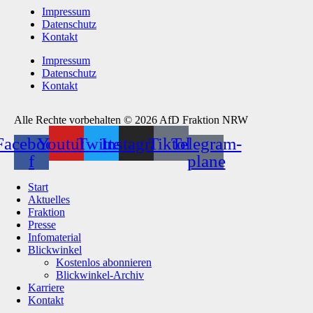
Impressum
Datenschutz
Kontakt
Impressum
Datenschutz
Kontakt
Alle Rechte vorbehalten © 2026 AfD Fraktion NRW
Facebook-
Youtube
Twitter
Instagram
Tiktok
Telegram-
f
plane
Start
Aktuelles
Fraktion
Presse
Infomaterial
Blickwinkel
Kostenlos abonnieren
Blickwinkel-Archiv
Karriere
Kontakt