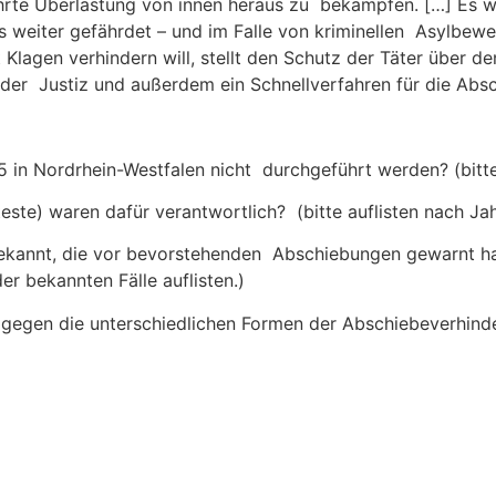
hrte Überlastung von innen heraus zu bekämpfen. […] Es wi
 weiter gefährdet – und im Falle von kriminellen Asylbewe
Klagen verhindern will, stellt den Schutz der Täter über d
in der Justiz und außerdem ein Schnellverfahren für die Ab
 in Nordrhein-Westfalen nicht durchgeführt werden? (bitte 
tteste) waren dafür verantwortlich? (bitte auflisten nach Ja
bekannt, die vor bevorstehenden Abschiebungen gewarnt ha
r bekannten Fälle auflisten.)
gegen die unterschiedlichen Formen der Abschiebeverhind