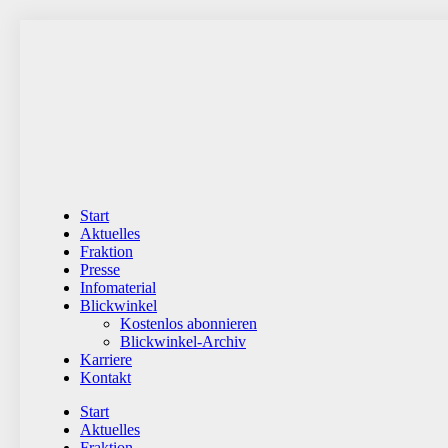
Zum
Inhalt
wechseln
Start
Aktuelles
Fraktion
Presse
Infomaterial
Blickwinkel
Kostenlos abonnieren
Blickwinkel-Archiv
Karriere
Kontakt
Start
Aktuelles
Fraktion