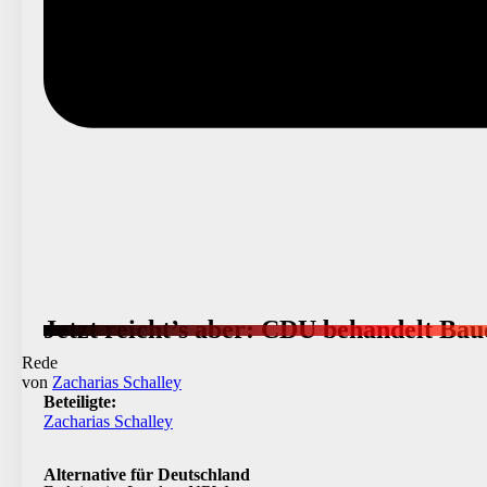
Jetzt reicht’s aber: CDU behandelt Bau
Rede
von
Zacharias Schalley
Beteiligte:
Zacharias Schalley
Alternative für Deutschland